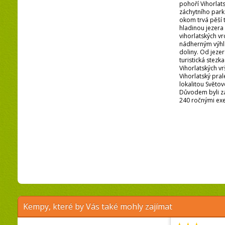
pohoří Vihorlat
záchytního par
okom trvá pěší 
hladinou jezera
vihorlatských v
nádherným výhl
doliny. Od jeze
turistická stezka
Vihorlatských vr
Vihorlatský pral
lokalitou Světo
Důvodem byli z
240 ročnými ex
Kempy, které by Vás také mohly zajímat