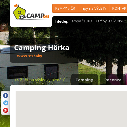
KEMPY v ČR
Tipy na VÝLETY
KONTAK
hledej:
Kempy ČESKO
Kempy SLOVENSKO
Camping Hôrka
WWW stránky
<<
Zpět na výsledky hledání
Camping
Recenze