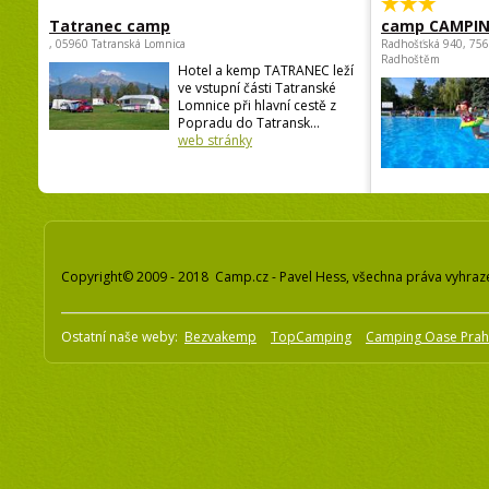
Tatranec camp
camp CAMPI
, 05960 Tatranská Lomnica
Radhošťská 940, 75
Radhoštěm
Hotel a kemp TATRANEC leží
ve vstupní části Tatranské
Lomnice při hlavní cestě z
Popradu do Tatransk...
web stránky
Copyright© 2009 - 2018 Camp.cz - Pavel Hess, všechna práva vyhraz
Ostatní naše weby:
Bezvakemp
TopCamping
Camping Oase Pra