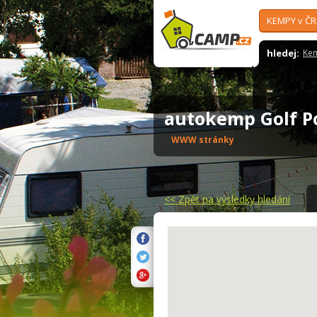
KEMPY v ČR
hledej:
Ke
autokemp Golf 
WWW stránky
<<
Zpět na výsledky hledání