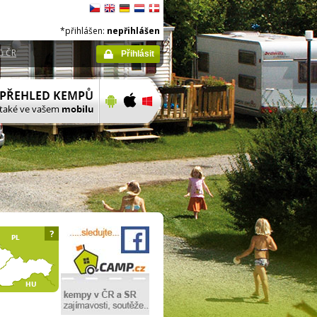
*přihlášen:
nepřihlášen
ů ČR
Přihlásit
?