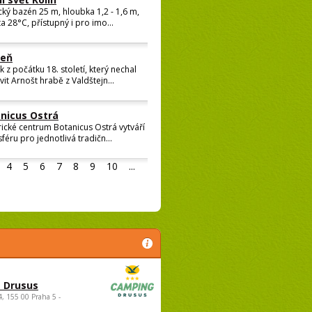
í svět Kolín
cký bazén 25 m, hloubka 1,2 - 1,6 m,
a 28°C, přístupný i pro imo...
čeň
 z počátku 18. století, který nechal
it Arnošt hrabě z Valdštejn...
nicus Ostrá
rické centrum Botanicus Ostrá vytváří
féru pro jednotlivá tradičn...
4
5
6
7
8
9
10
...
 Drusus
4, 155 00 Praha 5 -