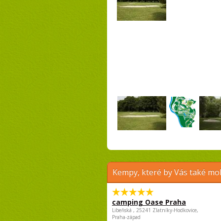
Kempy, které by Vás také moh
camping Oase Praha
Libeňská , 25241 Zlatníky-Hodkovice,
Praha-západ