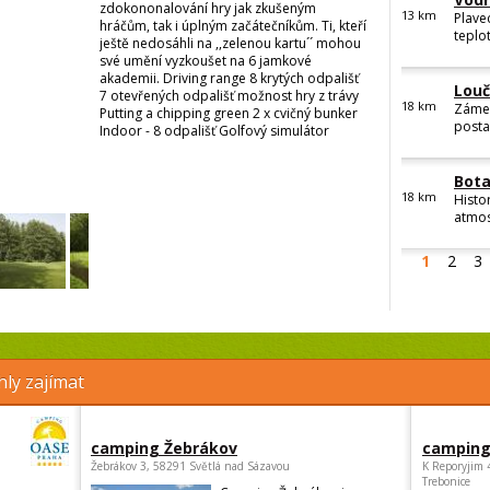
zdokononalování hry jak zkušeným
hráčům, tak i úplným začátečníkům. Ti, kteří
Vodn
ještě nedosáhli na ,,zelenou kartu´´ mohou
13
km
Plave
své umění vyzkoušet na 6 jamkové
teplot
akademii. Driving range 8 krytých odpališť
7 otevřených odpališť možnost hry z trávy
Putting a chipping green 2 x cvičný bunker
Lou
Indoor - 8 odpališť Golfový simulátor
18
km
Zámek
postav
Bota
18
km
Histo
atmos
1
2
3
ly zajímat
camping Žebrákov
camping
Žebrákov 3, 58291 Světlá nad Sázavou
K Reporyjim 
Trebonice