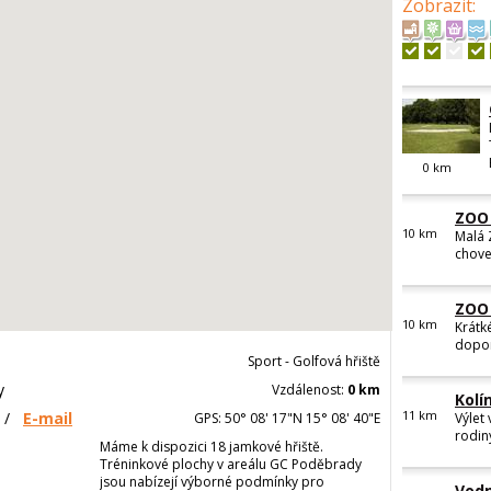
Zobrazit
:
0
km
10
km
Z
Kr
Sport - Golfová hřiště
za
pro
10
km
y
Vzdálenost:
0 km
/
E-mail
GPS: 50° 08' 17"N 15° 08' 40"E
Kolí
Máme k dispozici 18 jamkové hřiště.
11
km
Výlet
Tréninkové plochy v areálu GC Poděbrady
rodiny
jsou nabízejí výborné podmínky pro