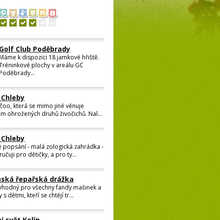
Golf Club Poděbrady
Máme k dispozici 18 jamkové hřiště.
Tréninkové plochy v areálu GC
Poděbrady...
ZOO Chleby
Malá Zoo, která se mimo jiné věnuje
chovem ohrožených druhů živočichů.
Nal...
OO Chleby
átké popsání - malá zologická
hrádka - doporučuji pro dětičky, a
 ty...
nská řepařská drážka
 vhodný pro všechny fandy mašinek a
 s dětmi, kteří se chtějí tr...