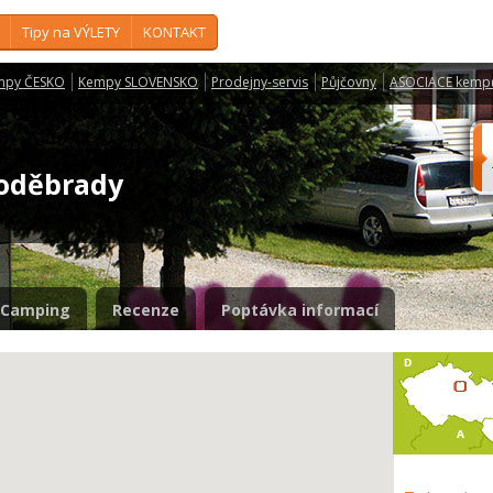
Tipy na VÝLETY
KONTAKT
mpy ČESKO
Kempy SLOVENSKO
Prodejny-servis
Půjčovny
ASOCIACE kemp
Poděbrady
Camping
Recenze
Poptávka informací