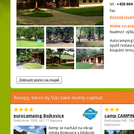
tel.:
+420 604 
fax:
Kontaktovat
WWW stránk
Nadmoř. výšk
Autocamping L
využít restaur
koupání, tenis
Kempy, které by Vás také mohly zajímat
eurocamping Bojkovice
camp CAMPI
Štefánikova 1008, 687 71 Bojkovice
Radhošťská 940, 75
Radhoštěm
Kemp se nachází na okraji
města Bojkovice v blízkosti