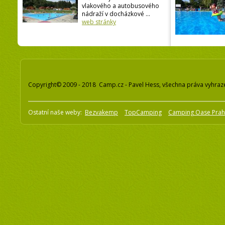
vlakového a autobusového
nádraží v docházkové ...
web stránky
Copyright© 2009 - 2018 Camp.cz - Pavel Hess, všechna práva vyhraz
Ostatní naše weby:
Bezvakemp
TopCamping
Camping Oase Pra