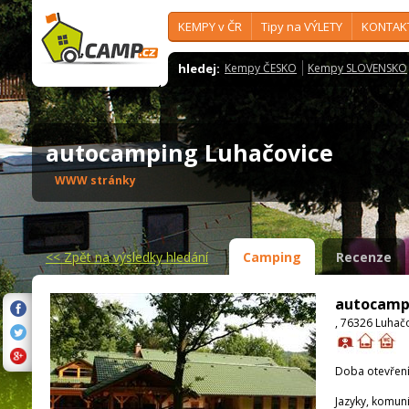
KEMPY v ČR
Tipy na VÝLETY
KONTAK
hledej:
Kempy ČESKO
Kempy SLOVENSKO
autocamping Luhačovice
WWW stránky
<<
Zpět na výsledky hledání
Camping
Recenze
autocamp
, 76326 Luhač
Doba otevření
Jazyky, komun