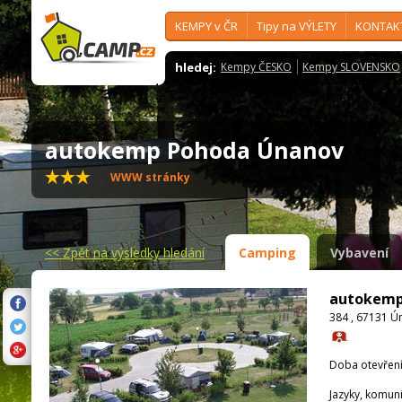
KEMPY v ČR
Tipy na VÝLETY
KONTAK
hledej:
Kempy ČESKO
Kempy SLOVENSKO
autokemp Pohoda Únanov
WWW stránky
<<
Zpět na výsledky hledání
Camping
Vybavení
autokemp
384 , 67131 Ú
Doba otevření
Jazyky, komun