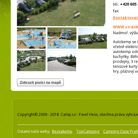
tel.:
+420 605 
fax:
Kontaktovat
WWW stránk
Nadmoř. výšk
Autokemp se na
včetně elektri
autokemp oddě
kuchyňky. Běhe
prodejny, 3 re
tenisové kurt
hry, plážový vo
Copyright© 2009 - 2018 Camp.cz - Pavel Hess, všechna práva vyhraz
Ostatní naše weby:
Bezvakemp
TopCamping
Camping Oase Pra