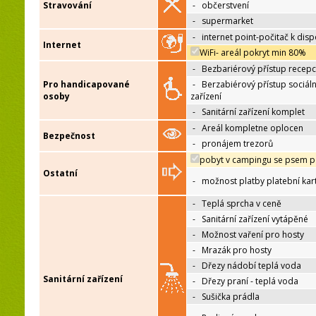
Stravování
-
občerstvení
-
supermarket
-
internet point-počitač k disp
Internet
WiFi- areál pokryt min 80%
-
Bezbariérový přístup recep
Pro handicapované
-
Berzabiérový přístup sociáln
osoby
zařízení
-
Sanitární zařízení komplet
-
Areál kompletne oplocen
Bezpečnost
-
pronájem trezorů
pobyt v campingu se psem p
Ostatní
-
možnost platby platební kar
-
Teplá sprcha v ceně
-
Sanitární zařízení vytápěné
-
Možnost vaření pro hosty
-
Mrazák pro hosty
-
Dřezy nádobí teplá voda
Sanitární zařízení
-
Dřezy praní - teplá voda
-
Sušička prádla