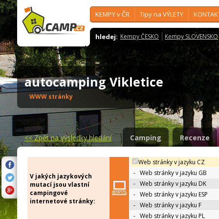
KEMPY v ČR
Tipy na VÝLETY
KONTAK
hledej:
Kempy ČESKO
Kempy SLOVENSKO
autocamping Vikletice
WWW stránky
<<
Zpět na výsledky hledání
Camping
Recenze
Web stránky v jazyku CZ
-
Web stránky v jazyku GB
V jakých jazykových
-
Web stránky v jazyku DK
mutací jsou vlastní
campingové
-
Web stránky v jazyku ESP
internetové stránky:
-
Web stránky v jazyku F
-
Web stránky v jazyku PL