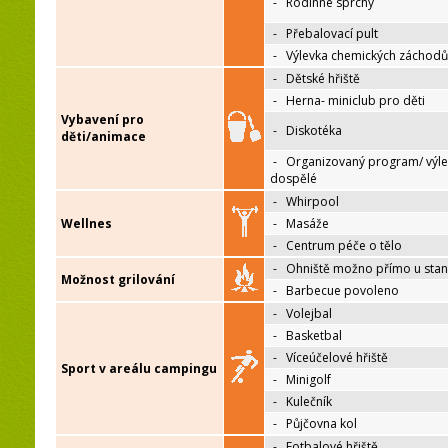
-
Rodinné sprchy
-
Přebalovací pult
-
Výlevka chemických záchodů
-
Dětské hřiště
-
Herna- miniclub pro děti
Vybavení pro
-
Diskotéka
děti/animace
-
Organizovaný program/ výle
dospělé
-
Whirpool
Wellnes
-
Masáže
-
Centrum péče o tělo
-
Ohniště možno přímo u sta
Možnost grilování
-
Barbecue povoleno
-
Volejbal
-
Basketbal
-
Víceúčelové hřiště
Sport v areálu campingu
-
Minigolf
-
Kulečník
-
Půjčovna kol
-
Fotbalové hřiště