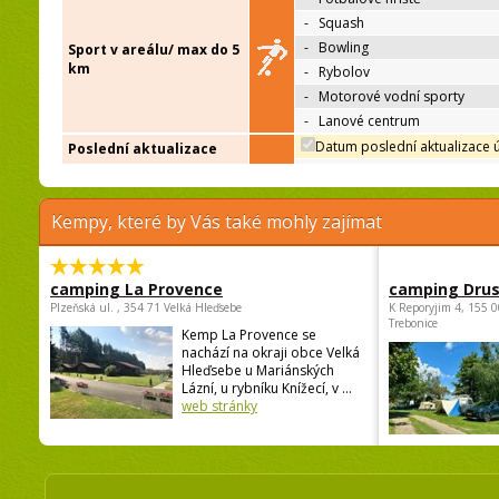
-
Squash
-
Bowling
Sport v areálu/ max do 5
km
-
Rybolov
-
Motorové vodní sporty
-
Lanové centrum
Datum poslední aktualizace 
Poslední aktualizace
Kempy, které by Vás také mohly zajímat
camping La Provence
camping Dru
Plzeňská ul. , 354 71 Velká Hleďsebe
K Reporyjim 4, 155 0
Trebonice
Kemp La Provence se
nachází na okraji obce Velká
Hleďsebe u Mariánských
Lázní, u rybníku Knížecí, v ...
web stránky