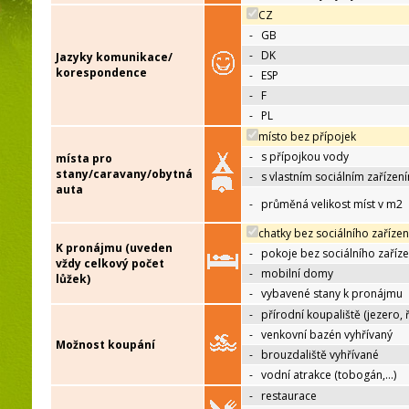
CZ
-
GB
-
DK
Jazyky komunikace/
korespondence
-
ESP
-
F
-
PL
místo bez přípojek
-
s přípojkou vody
místa pro
stany/caravany/obytná
-
s vlastním sociálním zařízen
auta
-
průměná velikost míst v m2
chatky bez sociálního zařízen
K pronájmu (uveden
-
pokoje bez sociálního zaříze
vždy celkový počet
-
mobilní domy
lůžek)
-
vybavené stany k pronájmu
-
přírodní koupaliště (jezero, 
-
venkovní bazén vyhřívaný
Možnost koupání
-
brouzdaliště vyhřívané
-
vodní atrakce (tobogán,…)
-
restaurace