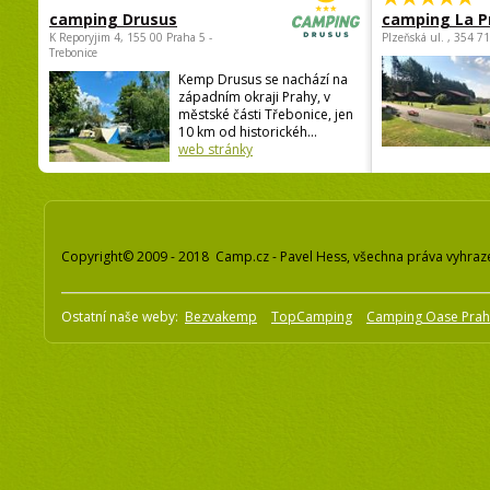
camping Drusus
camping La P
K Reporyjim 4, 155 00 Praha 5 -
Plzeňská ul. , 354 7
Trebonice
Kemp Drusus se nachází na
západním okraji Prahy, v
městské části Třebonice, jen
10 km od historickéh...
web stránky
Copyright© 2009 - 2018 Camp.cz - Pavel Hess, všechna práva vyhraz
Ostatní naše weby:
Bezvakemp
TopCamping
Camping Oase Pra