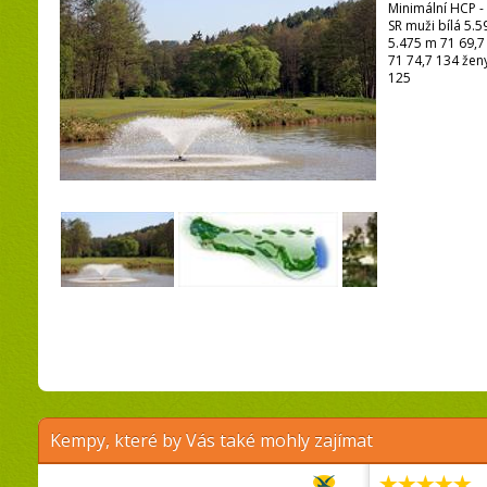
Minimální HCP -
SR muži bílá 5.5
5.475 m 71 69,
71 74,7 134 žen
125
Kempy, které by Vás také mohly zajímat