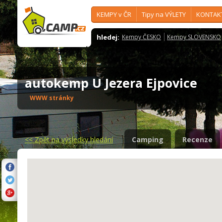
KEMPY v ČR
Tipy na VÝLETY
KONTAK
hledej:
Kempy ČESKO
Kempy SLOVENSKO
autokemp U Jezera Ejpovice
WWW stránky
<<
Zpět na výsledky hledání
Camping
Recenze