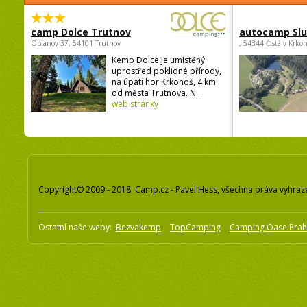
camp Dolce Trutnov
autocamp Sl
Oblanov 37, 54101 Trutnov
, 54344 Čistá v Krko
Kemp Dolce je umístěný
uprostřed poklidné přírody,
na úpatí hor Krkonoš, 4 km
od města Trutnova. N...
web stránky
Copyright© 2009 - 2018 Camp.cz - Pavel Hess, všechna práva vyhraz
Ostatní naše weby:
Bezvakemp
TopCamping
Camping Oase Pra