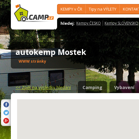
KEMPY v ČR
Tipy na VÝLETY
KONTAK
hledej:
Kempy ČESKO
Kempy SLOVENSKO
autokemp Mostek
WWW stránky
<<
Zpět na výsledky hledání
Camping
Vybavení