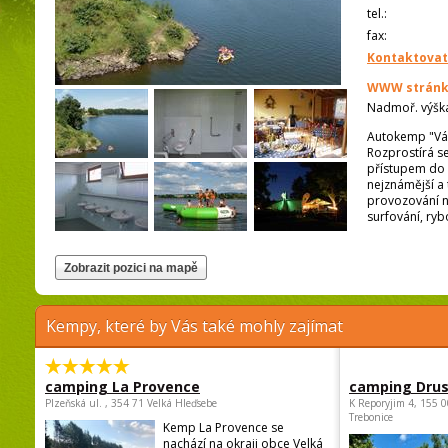
tel.:
fax:
Kontaktovat
WWW stránk
Nadmoř. výšk
Autokemp "Vác
Rozprostírá s
přístupem do 
nejznámější a
provozování ne
surfování, ryb
Kempy, které by Vás také mohly zajímat
camping La Provence
camping Dru
Plzeňská ul. , 354 71 Velká Hleďsebe
K Reporyjim 4, 155 0
Trebonice
Kemp La Provence se
nachází na okraji obce Velká