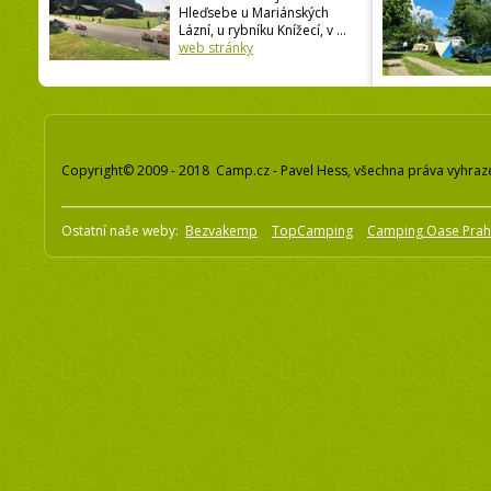
Hleďsebe u Mariánských
Lázní, u rybníku Knížecí, v ...
web stránky
Copyright© 2009 - 2018 Camp.cz - Pavel Hess, všechna práva vyhraz
Ostatní naše weby:
Bezvakemp
TopCamping
Camping Oase Pra