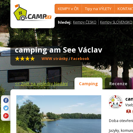
KEMPY v ČR
Tipy na VÝLETY
KONTAK
hledej:
Kempy ČESKO
Kempy SLOVENSKO
camping am See Václav
WWW stránky
/
Facebook
<<
Zpět na výsledky hledání
Camping
Recenze
ca
Vseb
Doba otevření
Jazyky, komun