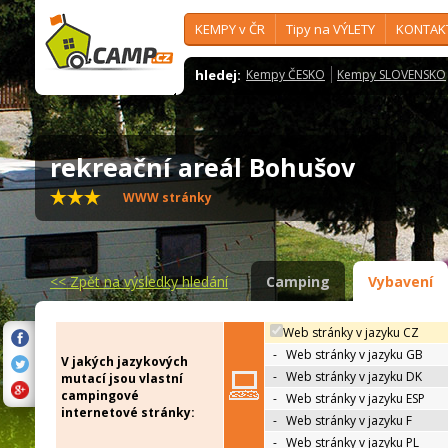
KEMPY v ČR
Tipy na VÝLETY
KONTAK
hledej:
Kempy ČESKO
Kempy SLOVENSKO
rekreační areál Bohušov
WWW stránky
<<
Zpět na výsledky hledání
Camping
Vybavení
Web stránky v jazyku CZ
-
Web stránky v jazyku GB
V jakých jazykových
-
Web stránky v jazyku DK
mutací jsou vlastní
campingové
-
Web stránky v jazyku ESP
internetové stránky:
-
Web stránky v jazyku F
-
Web stránky v jazyku PL