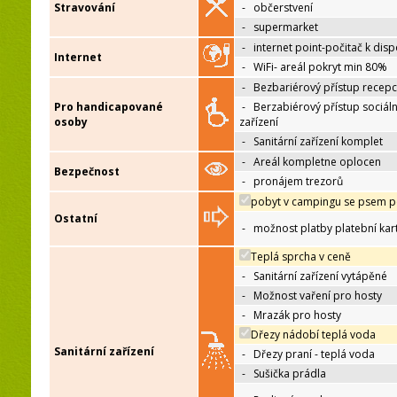
Stravování
-
občerstvení
-
supermarket
-
internet point-počitač k disp
Internet
-
WiFi- areál pokryt min 80%
-
Bezbariérový přístup recep
Pro handicapované
-
Berzabiérový přístup sociáln
osoby
zařízení
-
Sanitární zařízení komplet
-
Areál kompletne oplocen
Bezpečnost
-
pronájem trezorů
pobyt v campingu se psem p
Ostatní
-
možnost platby platební kar
Teplá sprcha v ceně
-
Sanitární zařízení vytápěné
-
Možnost vaření pro hosty
-
Mrazák pro hosty
Dřezy nádobí teplá voda
Sanitární zařízení
-
Dřezy praní - teplá voda
-
Sušička prádla