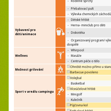
-
Rodinné sprchy
-
Přebalovací pult
-
Výlevka chemických záchodů
-
Dětské hřiště
-
Herna- miniclub pro děti
Vybavení pro
-
Diskotéka
děti/animace
-
Organizovaný program/ výle
dospělé
-
Whirpool
Wellnes
-
Masáže
-
Centrum péče o tělo
Ohniště možno přímo u stan
Možnost grilování
Barbecue povoleno
Volejbal
-
Basketbal
Víceúčelové hřiště
Sport v areálu campingu
-
Minigolf
-
Kulečník
Půjčovna kol
Fotbalové hřiště