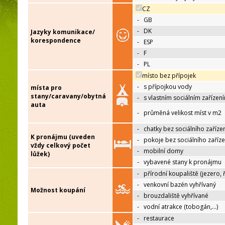
CZ
-
GB
-
DK
Jazyky komunikace/
korespondence
-
ESP
-
F
-
PL
místo bez přípojek
-
s přípojkou vody
místa pro
stany/caravany/obytná
-
s vlastním sociálním zařízen
auta
-
průměná velikost míst v m2
-
chatky bez sociálního zaříze
K pronájmu (uveden
-
pokoje bez sociálního zaříze
vždy celkový počet
-
mobilní domy
lůžek)
-
vybavené stany k pronájmu
-
přírodní koupaliště (jezero, 
-
venkovní bazén vyhřívaný
Možnost koupání
-
brouzdaliště vyhřívané
-
vodní atrakce (tobogán,…)
-
restaurace