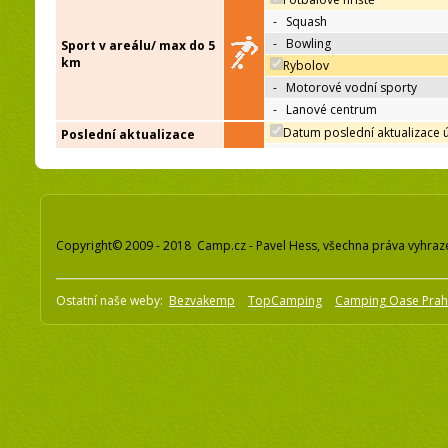
-
Squash
-
Bowling
Sport v areálu/ max do 5
km
Rybolov
-
Motorové vodní sporty
-
Lanové centrum
Datum poslední aktualizace 
Poslední aktualizace
Copyright© 2009 - 2018 Camp.cz - Pavel Hess, všechna práva vyhraz
Ostatní naše weby:
Bezvakemp
TopCamping
Camping Oase Pra