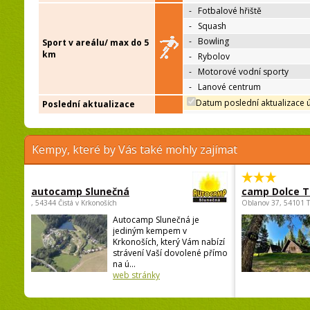
-
Fotbalové hřiště
-
Squash
-
Bowling
Sport v areálu/ max do 5
km
-
Rybolov
-
Motorové vodní sporty
-
Lanové centrum
Datum poslední aktualizace 
Poslední aktualizace
Kempy, které by Vás také mohly zajímat
autocamp Slunečná
camp Dolce T
, 54344 Čistá v Krkonoších
Oblanov 37, 54101 
Autocamp Slunečná je
jediným kempem v
Krkonoších, který Vám nabízí
strávení Vaší dovolené přímo
na ú...
web stránky