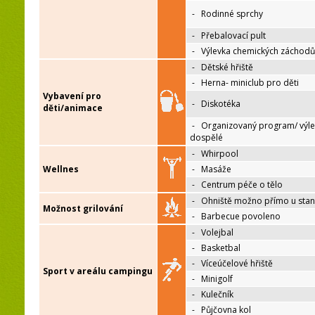
-
Rodinné sprchy
-
Přebalovací pult
-
Výlevka chemických záchodů
-
Dětské hřiště
-
Herna- miniclub pro děti
Vybavení pro
-
Diskotéka
děti/animace
-
Organizovaný program/ výle
dospělé
-
Whirpool
Wellnes
-
Masáže
-
Centrum péče o tělo
-
Ohniště možno přímo u sta
Možnost grilování
-
Barbecue povoleno
-
Volejbal
-
Basketbal
-
Víceúčelové hřiště
Sport v areálu campingu
-
Minigolf
-
Kulečník
-
Půjčovna kol