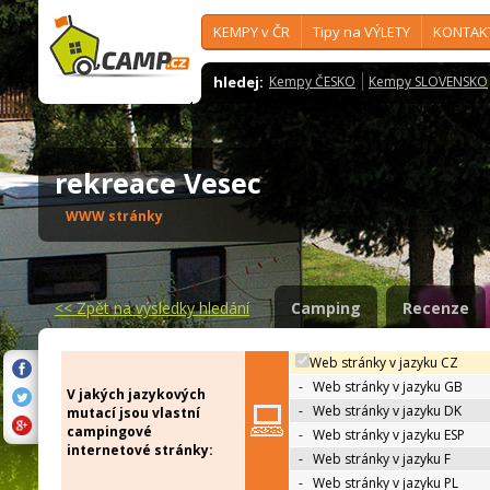
KEMPY v ČR
Tipy na VÝLETY
KONTAK
hledej:
Kempy ČESKO
Kempy SLOVENSKO
rekreace Vesec
WWW stránky
<<
Zpět na výsledky hledání
Camping
Recenze
Web stránky v jazyku CZ
-
Web stránky v jazyku GB
V jakých jazykových
-
Web stránky v jazyku DK
mutací jsou vlastní
campingové
-
Web stránky v jazyku ESP
internetové stránky:
-
Web stránky v jazyku F
-
Web stránky v jazyku PL