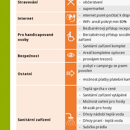
Stravování
-
občerstvení
-
supermarket
-
internet point-počitač k disp
Internet
-
WiFi- areál pokryt min 80%
-
Bezbariérový přístup recep
Pro handicapované
-
Berzabiérový přístup sociáln
osoby
zařízení
-
Sanitární zařízení komplet
-
Areál kompletne oplocen
Bezpečnost
-
pronájem trezorů
-
pobyt v campingu se psem
povolen
Ostatní
-
možnost platby platební kar
-
Teplá sprcha v ceně
-
Sanitární zařízení vytápěné
-
Možnost vaření pro hosty
-
Mrazák pro hosty
-
Dřezy nádobí teplá voda
Sanitární zařízení
-
Dřezy praní - teplá voda
-
Sušička prádla