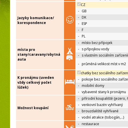
CZ
-
GB
-
DK
Jazyky komunikace/
korespondence
-
ESP
-
F
-
PL
-
místo bez přípojek
-
s přípojkou vody
místa pro
stany/caravany/obytná
-
s vlastním sociálním zařízen
auta
-
průměná velikost míst v m2
chatky bez sociálního zařízen
K pronájmu (uveden
-
pokoje bez sociálního zaříze
vždy celkový počet
-
mobilní domy
lůžek)
-
vybavené stany k pronájmu
-
přírodní koupaliště (jezero, 
-
venkovní bazén vyhřívaný
Možnost koupání
-
brouzdaliště vyhřívané
-
vodní atrakce (tobogán,…)
-
restaurace