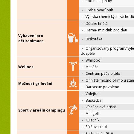
-
Rodinné sprchy
-
Přebalovací pult
-
Výlevka chemických záchodů
-
Dětské hřiště
-
Herna- miniclub pro děti
Vybavení pro
-
Diskotéka
děti/animace
-
Organizovaný program/ výle
dospělé
-
Whirpool
Wellnes
-
Masáže
-
Centrum péče o tělo
-
Ohniště možno přímo u sta
Možnost grilování
-
Barbecue povoleno
-
Volejbal
-
Basketbal
-
Víceúčelové hřiště
Sport v areálu campingu
-
Minigolf
-
Kulečník
-
Půjčovna kol
-
Fotbalové hřiště