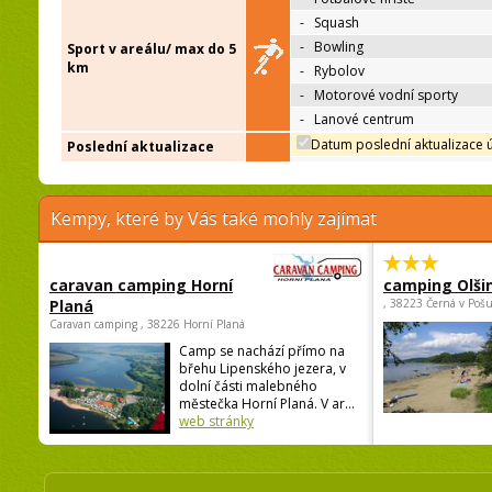
-
Squash
-
Bowling
Sport v areálu/ max do 5
km
-
Rybolov
-
Motorové vodní sporty
-
Lanové centrum
Datum poslední aktualizace 
Poslední aktualizace
Kempy, které by Vás také mohly zajímat
caravan camping Horní
camping Olši
Planá
, 38223 Černá v Poš
Caravan camping , 38226 Horní Planá
Camp se nachází přímo na
břehu Lipenského jezera, v
dolní části malebného
městečka Horní Planá. V ar...
web stránky