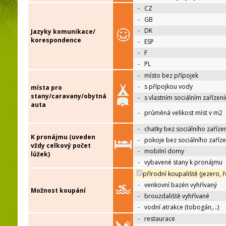
-
CZ
-
GB
-
DK
Jazyky komunikace/
korespondence
-
ESP
-
F
-
PL
-
místo bez přípojek
-
s přípojkou vody
místa pro
stany/caravany/obytná
-
s vlastním sociálním zařízen
auta
-
průměná velikost míst v m2
-
chatky bez sociálního zaříze
K pronájmu (uveden
-
pokoje bez sociálního zaříze
vždy celkový počet
-
mobilní domy
lůžek)
-
vybavené stany k pronájmu
přírodní koupaliště (jezero, ř
-
venkovní bazén vyhřívaný
Možnost koupání
-
brouzdaliště vyhřívané
-
vodní atrakce (tobogán,…)
-
restaurace