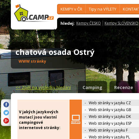
KEMPY v ČR
Tipy na VÝLETY
KONTAK
hledej:
Kempy ČESKO
Kempy SLOVENSKO
chatová osada Ostrý
WWW stránky
<<
Zpět na výsledky hledání
Camping
Recenze
-
Web stránky v jazyku CZ
-
Web stránky v jazyku GB
V jakých jazykových
-
Web stránky v jazyku DK
mutací jsou vlastní
campingové
-
Web stránky v jazyku ESP
internetové stránky:
-
Web stránky v jazyku F
-
Web stránky v jazyku PL