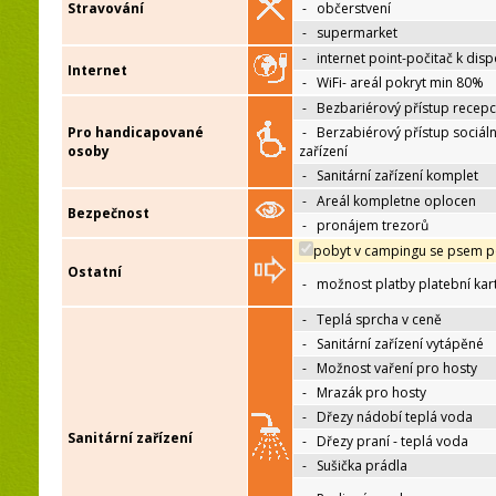
Stravování
-
občerstvení
-
supermarket
-
internet point-počitač k disp
Internet
-
WiFi- areál pokryt min 80%
-
Bezbariérový přístup recep
Pro handicapované
-
Berzabiérový přístup sociáln
osoby
zařízení
-
Sanitární zařízení komplet
-
Areál kompletne oplocen
Bezpečnost
-
pronájem trezorů
pobyt v campingu se psem p
Ostatní
-
možnost platby platební kar
-
Teplá sprcha v ceně
-
Sanitární zařízení vytápěné
-
Možnost vaření pro hosty
-
Mrazák pro hosty
-
Dřezy nádobí teplá voda
Sanitární zařízení
-
Dřezy praní - teplá voda
-
Sušička prádla