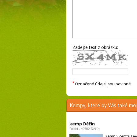
Zadejte text z obrázku:
*
Označené údaje jsou povinné
Kempy, které by Vás také moh
kemp Děčín
Polabí , 40502 Děčín
Kemp v centru Děč