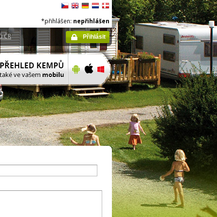
*přihlášen:
nepřihlášen
ů ČR
Přihlásit