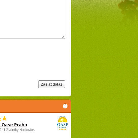
 Oase Praha
5241 Zlatníky-Hodkovice,