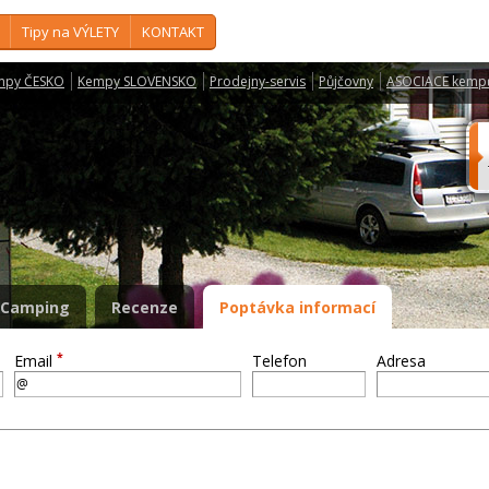
Tipy na VÝLETY
KONTAKT
mpy ČESKO
Kempy SLOVENSKO
Prodejny-servis
Půjčovny
ASOCIACE kemp
Camping
Recenze
Poptávka informací
*
Email
Telefon
Adresa