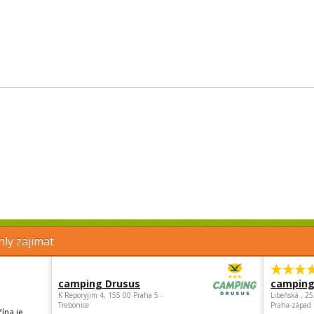
ly zajímat
camping Drusus
camping
K Reporyjim 4, 155 00 Praha 5 -
Libeňská , 2
Trebonice
Praha-západ
ína je