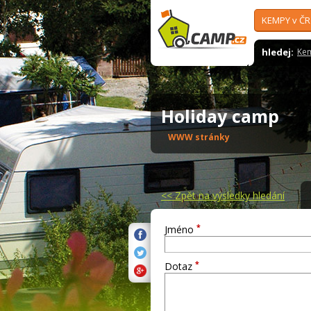
KEMPY v ČR
hledej:
Ke
Holiday camp
WWW stránky
<<
Zpět na výsledky hledání
*
Jméno
*
Dotaz