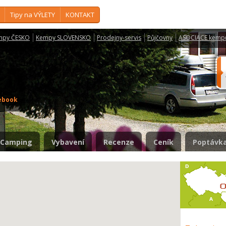
Tipy na VÝLETY
KONTAKT
mpy ČESKO
Kempy SLOVENSKO
Prodejny-servis
Půjčovny
ASOCIACE kemp
ebook
Camping
Vybavení
Recenze
Ceník
Poptávka