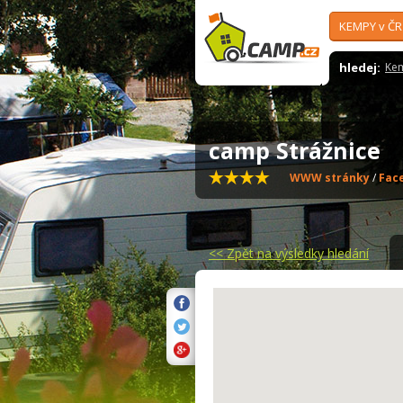
KEMPY v ČR
hledej:
Ke
camp Strážnice
WWW stránky
/
Fac
<<
Zpět na výsledky hledání