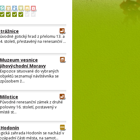
Strážnice
ůvodně gotický hrad z přelomu 13. a
4. století, přestavěný na renesanční ...
Muzeum vesnice
jihovýchodní Moravy
Expozice situované do vybraných
objektů seznamují návštěvníka se
způsobem ž...
Milotice
Původně renesanční zámek z druhé
poloviny 16. století, postavený v
místě st...
 Hodonín
gická zahrada Hodonín se nachází v
ozápadní části města, na samot...