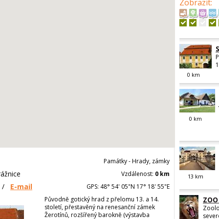
Zobrazit
:
P
1
0
km
0
km
Památky - Hrady, zámky
ážnice
Vzdálenost:
0 km
13
km
/
E-mail
GPS: 48° 54' 05"N 17° 18' 55"E
Původně gotický hrad z přelomu 13. a 14.
ZOO
století, přestavěný na renesanční zámek
Zoolo
Žerotínů, rozšířený barokně (výstavba
sever