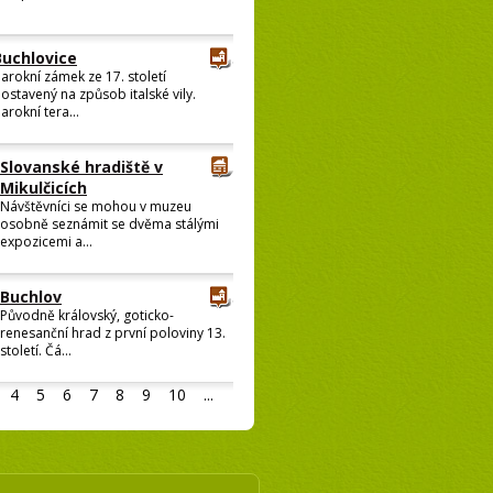
Buchlovice
arokní zámek ze 17. století
ostavený na způsob italské vily.
arokní tera...
Slovanské hradiště v
Mikulčicích
Návštěvníci se mohou v muzeu
osobně seznámit se dvěma stálými
expozicemi a...
Buchlov
Původně královský, goticko-
renesanční hrad z první poloviny 13.
století. Čá...
4
5
6
7
8
9
10
...