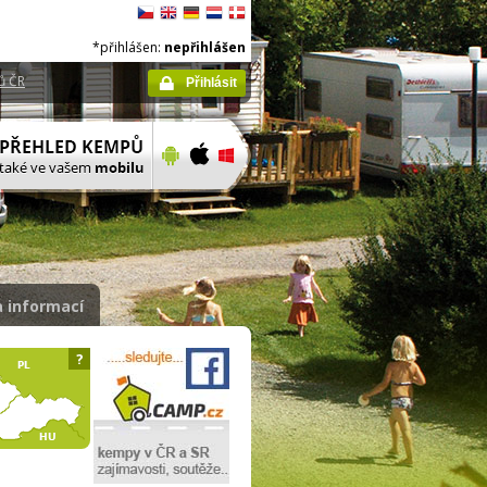
*přihlášen:
nepřihlášen
ů ČR
Přihlásit
 informací
?