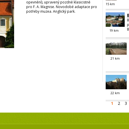
opevnění), upravený pozdně klasicistně
15
km
pro F. A. Magnise. Novodobé adaptace pro
potřeby muzea. Anglický park.
B
p
B
19
km
21
km
22
km
1
2
3