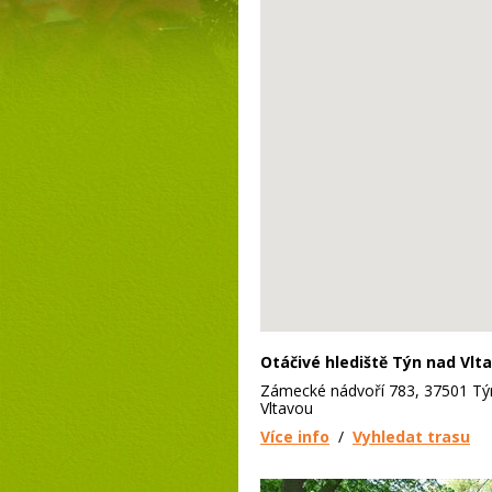
Otáčivé hlediště Týn nad Vlt
Zámecké nádvoří 783, 37501 Tý
Vltavou
Více info
/
Vyhledat trasu