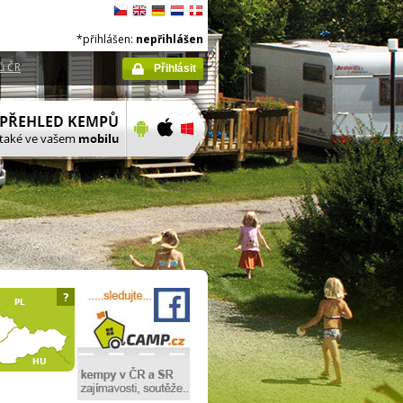
*přihlášen:
nepřihlášen
ů ČR
Přihlásit
?