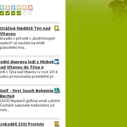
Otáčivé hlediště Týn nad
Vltavou
Divadlo v přírodě v „Bedřichových
sadech“ se nachází na místě
původního hra...
Lodní doprava lodí z Hluboké
nad Vltavou do Týna n
odí z Týna nad Vltavou I v roce 2014
udou provozovány pravidelné pr...
Golf - First South Bohemie GK
Bechyě
ÚVOD Nejstarší golfový areál v jižních
Čechách naleznete 6 kilometrů od
rom...
Krokodýlí ZOO Protivín