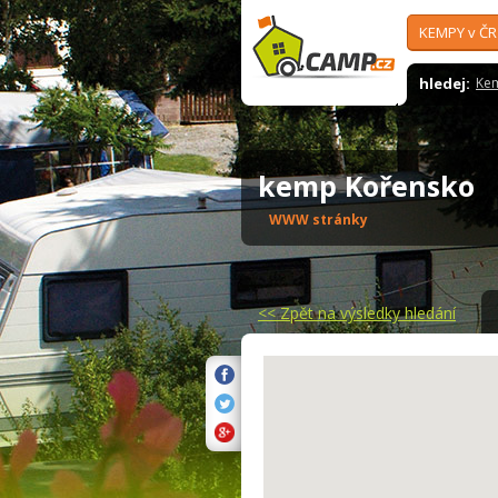
KEMPY v ČR
hledej:
Ke
kemp Kořensko
WWW stránky
<<
Zpět na výsledky hledání