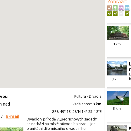
Zobrazit
:
3
km
L
b
3
km
avou
Kultura - Divadla
n nad
Vzdálenost:
3 km
8
km
GPS: 49° 13' 28"N 14° 25' 18"E
/
E-mail
Divadlo v přírodě v „Bedřichových sadech“
se nachází na místě původního hradu. Jde
o unikátní dílo místního divadelního