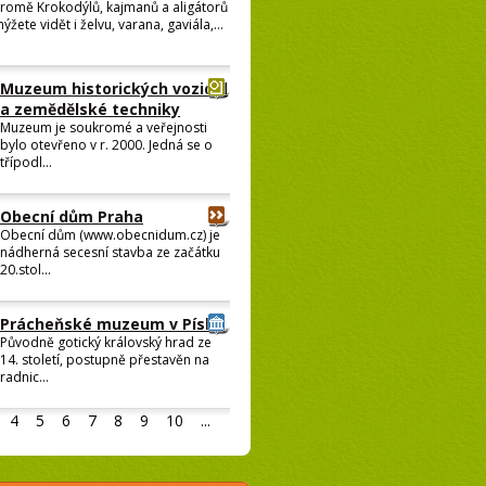
romě Krokodýlů, kajmanů a aligátorů
ýžete vidět i želvu, varana, gaviála,...
Muzeum historických vozidel
a zemědělské techniky
Muzeum je soukromé a veřejnosti
bylo otevřeno v r. 2000. Jedná se o
třípodl...
Obecní dům Praha
Obecní dům (www.obecnidum.cz) je
nádherná secesní stavba ze začátku
20.stol...
Prácheňské muzeum v Písku
Původně gotický královský hrad ze
14. století, postupně přestavěn na
radnic...
4
5
6
7
8
9
10
...