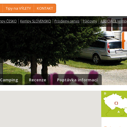
Tipy na VÝLETY
KONTAKT
mpy ČESKO
Kempy SLOVENSKO
Prodejny-servis
Půjčovny
ASOCIACE kemp
Camping
Recenze
Poptávka informací