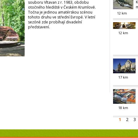
K
souboru Vltavan z r. 1983, obdobu
m
otočného hlediště v Českém Krumlově.
Točna je jedinou amatérskou scénou
12
km
tohoto druhu ve střední Evropě. V letní
sezóně zde probíhají divadelní
představení.
12
km
17
km
18
km
1
2
3