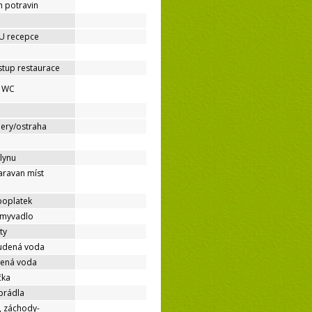
h potravin
 U recepce
stup restaurace
é WC
mery/ostraha
lynu
aravan míst
poplatek
umyvadlo
ty
tudená voda
dená voda
čka
prádla
, záchody-