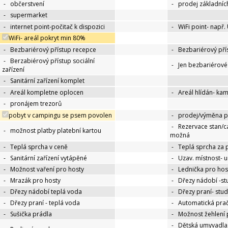
-
občerstvení
-
prodej základníc
-
supermarket
-
internet point-počitač k dispozici
-
WiFi point- např.
WiFi- areál pokryt min 80%
-
Bezbariérový přístup recepce
-
Bezbariérový pří
-
Berzabiérový přístup sociální
-
Jen bezbariérov
zařízení
-
Sanitární zařízení komplet
-
Areál kompletne oplocen
-
Areál hlídán- ka
-
pronájem trezorů
pobyt v campingu se psem povolen
-
prodej/výměna p
-
Rezervace stan/c
-
možnost platby platební kartou
možná
-
Teplá sprcha v ceně
-
Teplá sprcha za 
-
Sanitární zařízení vytápěné
-
Uzav. místnost- 
-
Možnost vaření pro hosty
-
Lednička pro hos
-
Mrazák pro hosty
-
Dřezy nádobí -s
-
Dřezy nádobí teplá voda
-
Dřezy praní- stu
-
Dřezy praní - teplá voda
-
Automatická pra
-
Sušička prádla
-
Možnost žehlení 
-
Dětská umyvadla