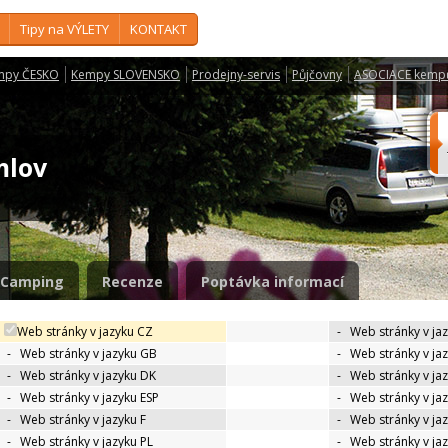
Tipy na VÝLETY
KONTAKT
mpy ČESKO
Kempy SLOVENSKO
Prodejny-servis
Půjčovny
ASOCIACE kemp
mlov
Camping
Recenze
Poptávka informací
Web stránky v jazyku CZ
-
Web stránky v ja
-
Web stránky v jazyku GB
-
Web stránky v ja
-
Web stránky v jazyku DK
-
Web stránky v jaz
-
Web stránky v jazyku ESP
-
Web stránky v ja
-
Web stránky v jazyku F
-
Web stránky v ja
-
Web stránky v jazyku PL
-
Web stránky v ja