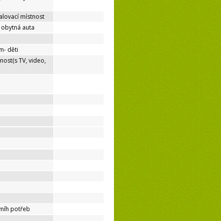
lovací místnost
o obytná auta
m- děti
nost(s TV, video,
níh potřeb