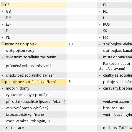
CZ
-
D
-
GB
-
NL
-
DK
-
I
-
ESP
-
RUS
-
F
-
SK
-
PL
-
HR
místo bez přípojek
70
-
s přípojkou elekt
-
s přípojkou vody
-
s přípojkou kana
-
s vlastním sociálním zařízením
-
místa ohraničená
-
Parkování aut př
-
průměná velikost míst v m2
stanu/caravanu)
-
chatky bez sociálního zařízení
-
chatky se sociáln
pokoje bez sociálního zařízení
6
-
pokoje se sociál
-
mobilní domy
-
caravany k pron
-
vybavené stany k pronájmu
-
přírodní koupaliště (jezero, řeka, …)
-
venkovní bazén
-
venkovní bazén vyhřívaný
-
brouzdaliště
-
brouzdaliště vyhřívané
-
vnitřní bazén vyh
-
vodní atrakce (tobogán,…)
-
restaurace
-
možnost Také a