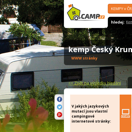
KEMPY v ČR
hledej:
Ke
kemp Český Kru
WWW stránky
<<
Zpět na výsledky hledání
V jakých jazykových
mutací jsou vlastní
campingové
internetové stránky: