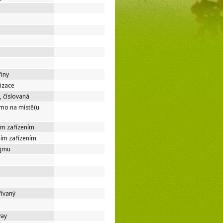
řiny
lizace
, číslovaná
ímo na místě(u
ím zařízením
ním zařízením
ájmu
řívaný
way