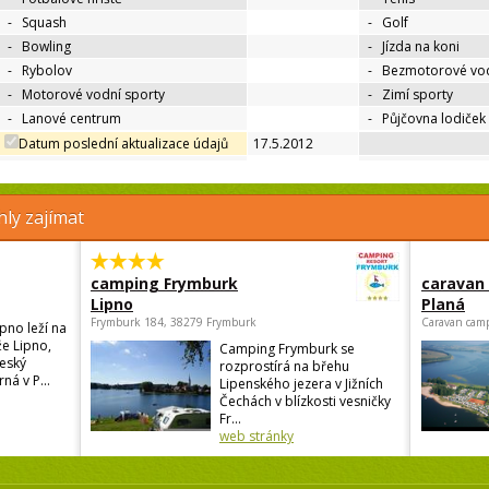
-
Squash
-
Golf
-
Bowling
-
Jízda na koni
-
Rybolov
-
Bezmotorové vod
-
Motorové vodní sporty
-
Zimí sporty
-
Lanové centrum
-
Půjčovna lodiček
Datum poslední aktualizace údajů
17.5.2012
ly zajímat
camping Frymburk
caravan
Lipno
Planá
Frymburk 184, 38279 Frymburk
Caravan camp
pno leží na
e Lipno,
Camping Frymburk se
eský
rozprostírá na břehu
ná v P...
Lipenského jezera v Jižních
Čechách v blízkosti vesničky
Fr...
web stránky