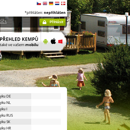
*přihlášen:
nepřihlášen
ů ČR
Přihlásit
zyku DE
zyku NL
yku I
zyku RUS
zyku SK
zyku HR