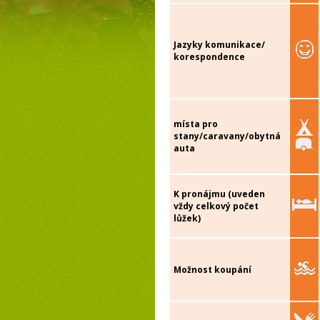
Jazyky komunikace/
korespondence
místa pro
stany/caravany/obytná
auta
K pronájmu (uveden
vždy celkový počet
lůžek)
Možnost koupání