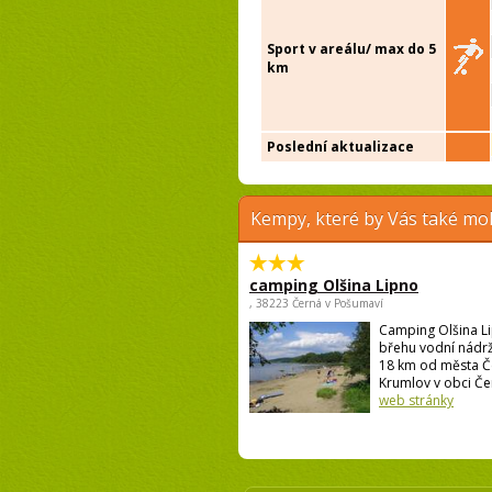
Sport v areálu/ max do 5
km
Poslední aktualizace
Kempy, které by Vás také moh
camping Olšina Lipno
, 38223 Černá v Pošumaví
Camping Olšina Li
břehu vodní nádrž
18 km od města Č
Krumlov v obci Čer
web stránky