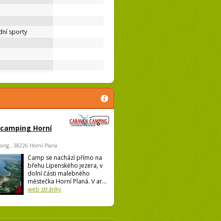
ní sporty
 camping Horní
ing , 38226 Horní Planá
Camp se nachází přímo na
břehu Lipenského jezera, v
dolní části malebného
městečka Horní Planá. V ar...
web stránky