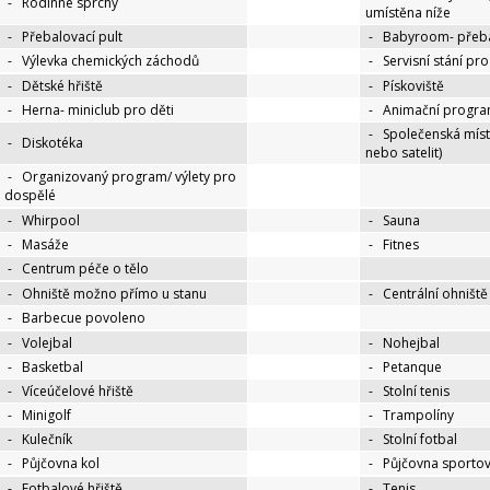
-
Rodinné sprchy
umístěna níže
-
Přebalovací pult
-
Babyroom- přeba
-
Výlevka chemických záchodů
-
Servisní stání pr
-
Dětské hřiště
-
Pískoviště
-
Herna- miniclub pro děti
-
Animační progra
-
Společenská míst
-
Diskotéka
nebo satelit)
-
Organizovaný program/ výlety pro
dospělé
-
Whirpool
-
Sauna
-
Masáže
-
Fitnes
-
Centrum péče o tělo
-
Ohniště možno přímo u stanu
-
Centrální ohniště
-
Barbecue povoleno
-
Volejbal
-
Nohejbal
-
Basketbal
-
Petanque
-
Víceúčelové hřiště
-
Stolní tenis
-
Minigolf
-
Trampolíny
-
Kulečník
-
Stolní fotbal
-
Půjčovna kol
-
Půjčovna sportov
-
Fotbalové hřiště
-
Tenis