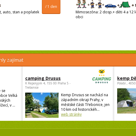
/ 1 den
t, auto, stan a poplatek
Mimosezóna: 2 dosp.+ děti 4 a 12 le
obci
ly zajímat
camping Drusus
kemp Dě
K Reporyjim 4, 155 00 Praha 5 -
Polabí , 405
Trebonice
 se
Kemp Drusus se nachází na
obce Velká
západním okraji Prahy, v
nských
městské části Třebonice, jen
žecí, v ...
10 km od historickéh...
web stránky