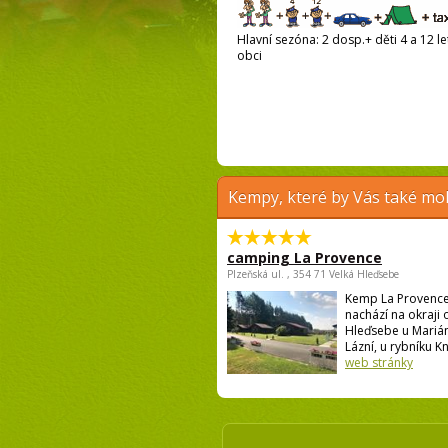
Hlavní sezóna: 2 dosp.+ děti 4 a 12 le
obci
Kempy, které by Vás také moh
camping La Provence
Plzeňská ul. , 354 71 Velká Hleďsebe
Kemp La Provence
nachází na okraji 
Hleďsebe u Mariá
Lázní, u rybníku Kní
web stránky