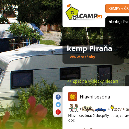
KEMPY v ČR
hledej:
Ke
kemp Piraňa
WWW stránky
<<
Zpět na výsledky hledání
Hlavní sezóna
Hlavní sezóna: 2 dospělý, auto, carava
obci