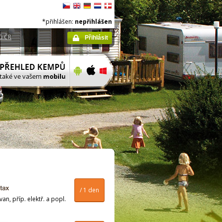
*přihlášen:
nepřihlášen
ů ČR
Přihlásit
/ 1 den
n, příp. elektř. a popl.