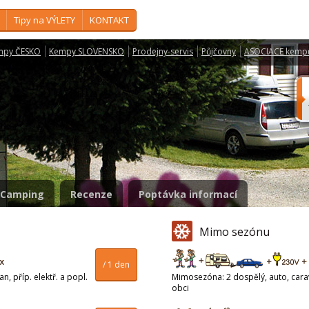
Tipy na VÝLETY
KONTAKT
mpy ČESKO
Kempy SLOVENSKO
Prodejny-servis
Půjčovny
ASOCIACE kemp
Camping
Recenze
Poptávka informací
Mimo sezónu
/ 1 den
n, příp. elektř. a popl.
Mimosezóna: 2 dospělý, auto, carava
obci