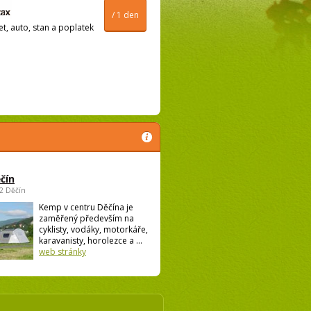
/ 1 den
t, auto, stan a poplatek
čín
02 Děčín
Kemp v centru Děčína je
zaměřený především na
cyklisty, vodáky, motorkáře,
karavanisty, horolezce a ...
web stránky