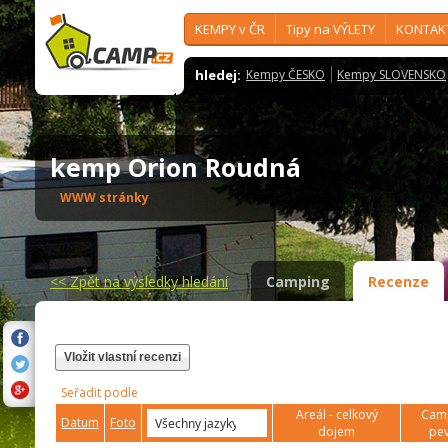
KEMPY v ČR
Tipy na VÝLETY
KONTAK
hledej:
Kempy ČESKO
Kempy SLOVENSKO
kemp Orion Roudná
WWW stránky
<<
Zpět na výsledky hledání
Camping
Recenze
Vložit vlastní recenzi
Seřadit podle
Areál - celkový
Camp
Datum
Foto
dojem
pev