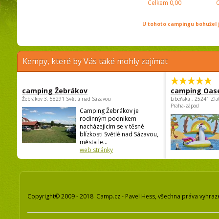
Celkem
0,00
U tohoto campingu bohužel j
Kempy, které by Vás také mohly zajímat
camping Žebrákov
camping Oas
Žebrákov 3, 58291 Světlá nad Sázavou
Libeňská , 25241 Zla
Praha-západ
Camping Žebrákov je
rodinným podnikem
nacházejícím se v těsné
blízkosti Světlé nad Sázavou,
města le...
web stránky
Copyright© 2009 - 2018 Camp.cz - Pavel Hess, všechna práva vyhraz