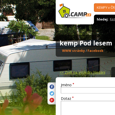
KEMPY v ČR
hledej:
Ke
kemp Pod lese
WWW stránky
/
Facebook
<<
Zpět na výsledky hledání
*
Jméno
*
Dotaz