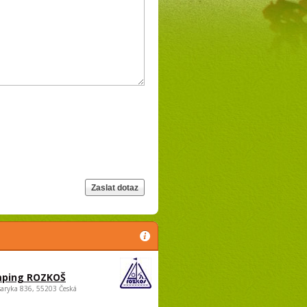
ping ROZKOŠ
saryka 836, 55203 Česká