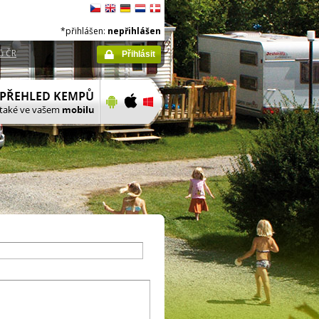
*přihlášen:
nepřihlášen
ů ČR
Přihlásit