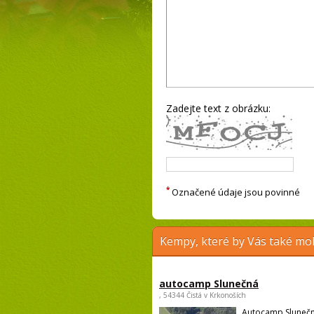
Zadejte text z obrázku:
*
Označené údaje jsou povinné
Kempy, které by Vás také moh
autocamp Slunečná
, 54344 Čistá v Krkonoších
Autocamp Slunečn