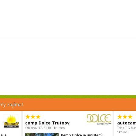
ly zajímat
camp Dolce Trutnov
autocam
Oblanov 37, 54101 Trutnov
Třída.T.G.Ma
Skalice
á je
Kemp Dolce je umístěný