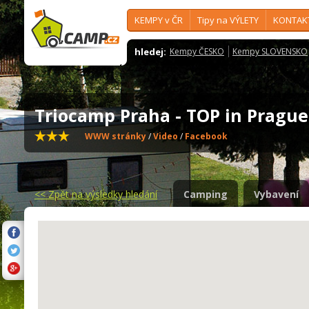
KEMPY v ČR
Tipy na VÝLETY
KONTAK
hledej:
Kempy ČESKO
Kempy SLOVENSKO
Triocamp Praha - TOP in Pragu
WWW stránky
/
Video
/
Facebook
<<
Zpět na výsledky hledání
Camping
Vybavení