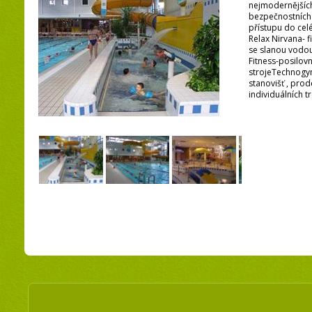
nejmodernějšíc
bezpečnostních
přístupu do cel
Relax Nirvana- f
se slanou vodou
Fitness-posilov
strojeTechnogym
stanovišť , prod
individuálních 