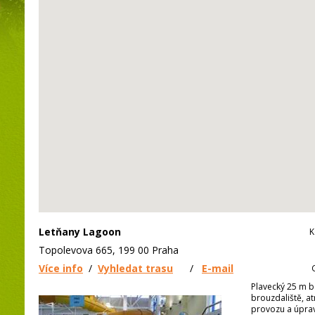
Letňany Lagoon
K
Topolevova 665, 199 00 Praha
Více info
/
Vyhledat trasu
/
E-mail
Plavecký 25 m b
brouzdaliště, a
provozu a úprav