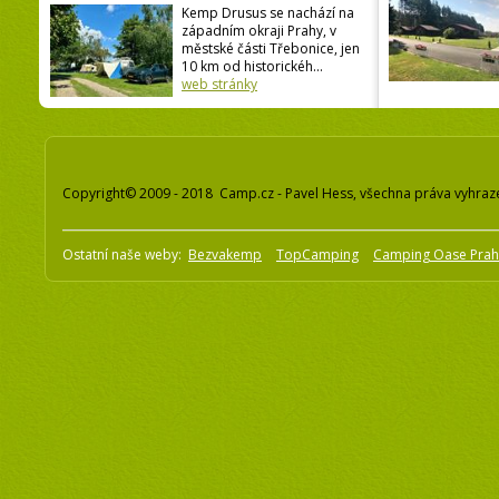
Kemp Drusus se nachází na
západním okraji Prahy, v
městské části Třebonice, jen
10 km od historickéh...
web stránky
Copyright© 2009 - 2018 Camp.cz - Pavel Hess, všechna práva vyhraz
Ostatní naše weby:
Bezvakemp
TopCamping
Camping Oase Pra