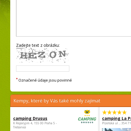
Zadejte text z obrázku:
*
Označené údaje jsou povinné
Kempy, které by Vás také mohly zajímat
camping Drusus
camping La P
K Reporyjim 4, 155 00 Praha 5 -
Plzeňská ul. , 354 7
Trebonice