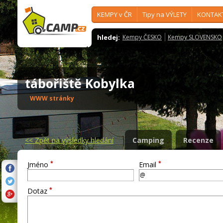
KEMPY v ČR
Tipy na VÝLETY
KONTAK
hledej:
Kempy ČESKO
Kempy SLOVENSKO
tábořiště Kobylka
WWW stránky
<<
Zpět na výsledky hledání
Camping
Recenze
*
*
Jméno
Email
*
Dotaz