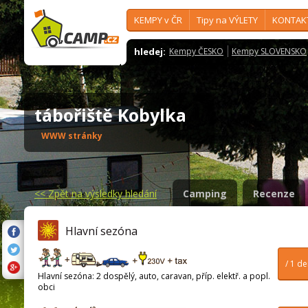
KEMPY v ČR
Tipy na VÝLETY
KONTAK
hledej:
Kempy ČESKO
Kempy SLOVENSKO
tábořiště Kobylka
WWW stránky
<<
Zpět na výsledky hledání
Camping
Recenze
Hlavní sezóna
/ 1 d
Hlavní sezóna: 2 dospělý, auto, caravan, příp. elektř. a popl.
obci