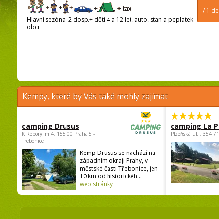
/ 1 d
Hlavní sezóna: 2 dosp.+ děti 4 a 12 let, auto, stan a poplatek
obci
Kempy, které by Vás také mohly zajímat
camping Drusus
camping La P
K Reporyjim 4, 155 00 Praha 5 -
Plzeňská ul. , 354 7
Trebonice
Kemp Drusus se nachází na
západním okraji Prahy, v
městské části Třebonice, jen
10 km od historickéh...
web stránky