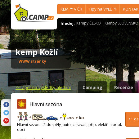
KEMPY v ČR
Tipy na VÝLETY
KONTAK
hledej:
Kempy ČESKO
Kempy SLOVENSKO
kemp Kožlí
WWW stránky
<<
Zpět na výsledky hledání
Camping
Recenze
Hlavní sezóna
/ 1 d
Hlavní sezóna: 2 dospělý, auto, caravan, příp. elektř. a popl.
obci