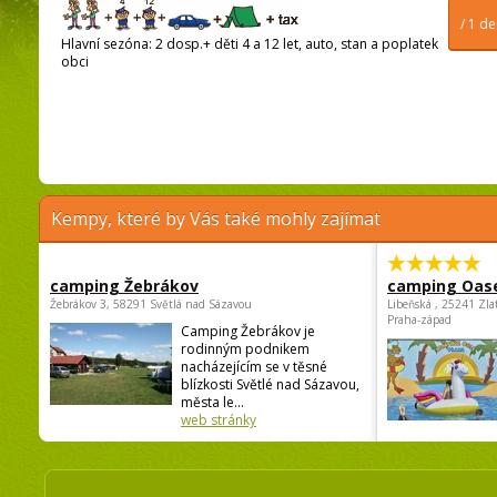
/ 1 d
Hlavní sezóna: 2 dosp.+ děti 4 a 12 let, auto, stan a poplatek
obci
Kempy, které by Vás také mohly zajímat
camping Žebrákov
camping Oas
Žebrákov 3, 58291 Světlá nad Sázavou
Libeňská , 25241 Zla
Praha-západ
Camping Žebrákov je
rodinným podnikem
nacházejícím se v těsné
blízkosti Světlé nad Sázavou,
města le...
web stránky