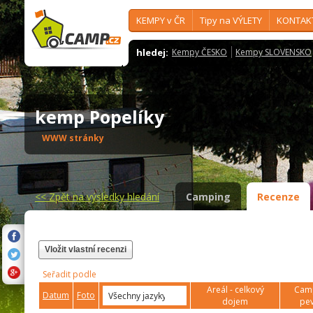
KEMPY v ČR
Tipy na VÝLETY
KONTAK
hledej:
Kempy ČESKO
Kempy SLOVENSKO
kemp Popelíky
WWW stránky
<<
Zpět na výsledky hledání
Camping
Recenze
Vložit vlastní recenzi
Seřadit podle
Areál - celkový
Camp
Datum
Foto
dojem
pev