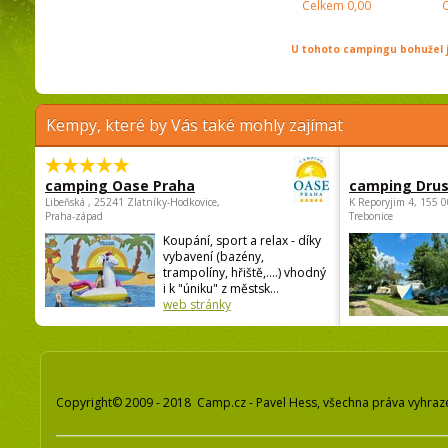
Celkem
0,00
U tohoto campingu bohužel j
Kempy, které by Vás také mohly zajímat
camping Oase Praha
camping Dru
Libeňská , 25241 Zlatníky-Hodkovice,
K Reporyjim 4, 155 0
Praha-západ
Trebonice
Koupání, sport a relax - díky
vybavení (bazény,
trampolíny, hřiště,....) vhodný
i k "úniku" z městsk...
web stránky
Copyright© 2009 - 2018 Camp.cz - Pavel Hess, všechna práva vyhraz