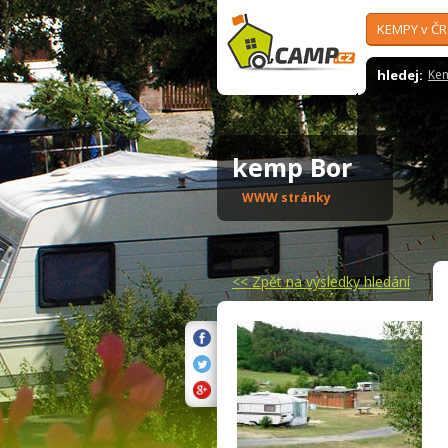
KEMPY v ČR
hledej:
Ke
kemp Bor
WWW stránky
<<
Zpět na výsledky hledání