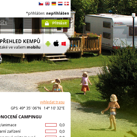
*přihlášen:
nepřihlášen
ů ČR
Přihlásit
vyhledat trasu
GPS: 49° 35' 06"N 14° 10' 32"E
NOCENÍ CAMPINGU
t/animace
0,0
arní zařízení
0,0