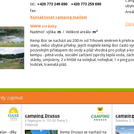
Camp
tel.:
+420 773 249 690
+420 773 259 690
ubyt
fax:
Areá
Kontaktovat camping mailem
Číst
WWW stránky
2
Nadmoř. výška:
m
/
Velikost areálu:
m
Kemp Bor se nachází asi 200 m od Trhovek směrem k přehrad
stany, nebo obytné přívěsy. Jejich majitelé kemp Bor často využ
pozvolným přístupem do vody a pláž vhodná pro pobyt a kou
kempu - pitná voda, sociální zařízení (sprchy teplá voda, zác
stánky, umývárny, 2 x hřiště na volejbal, nohejbal, 1 x ping p
lodiček, travnatá pláž.
ly zajímat
camping Drusus
camping
K Reporyjim 4, 155 00 Praha 5 -
Žebrákov 3, 
Trebonice
elax - díky
Kemp Drusus se nachází na