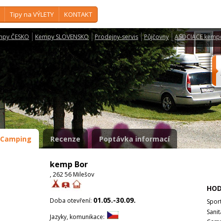
Tipy na VÝLETY
KONTAKT
mpy ČESKO
Kempy SLOVENSKO
Prodejny-servis
Půjčovny
ASOCIACE kemp
Camping
Recenze
Poptávka informací
kemp Bor
, 262 56 Milešov
HOD
01.05.-30.09.
Doba otevření:
Spor
Sanit
Jazyky, komunikace: