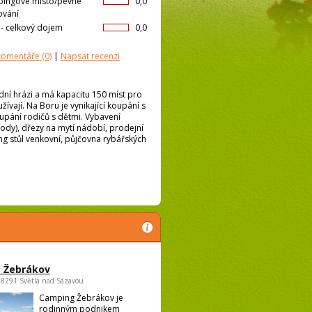
ingové místo/pevné
0,0
ování
l- celkový dojem
0,0
 komentáře
(0)
|
Napsat recenzi
ní hrázi a má kapacitu 150 míst pro
ívají. Na Boru je vynikající koupání s
pání rodičů s dětmi. Vybavení
hody), dřezy na mytí nádobí, prodejní
ong stůl venkovní, půjčovna rybářských
 Žebrákov
58291 Světlá nad Sázavou
Camping Žebrákov je
rodinným podnikem