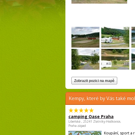
Kempy, které by Vás také moh
camping Oase Praha
Libeňská , 25241 Zlatníky-Hodkovice,
Praha-západ
Koupání, sport a r