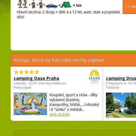
/ 1 d
Hlavní sezóna: 2 dosp.+ děti 4 a 12 let, auto, stan a poplatek
obci
Kempy, které by Vás také mohly zajímat
camping Oase Praha
camping Dru
Libeňská , 25241 Zlatníky-Hodkovice,
K Reporyjim 4, 155 0
Praha-západ
Trebonice
Koupání, sport a relax - díky
vybavení (bazény,
trampolíny, hřiště,....) vhodný
i k "úniku" z městsk...
web stránky