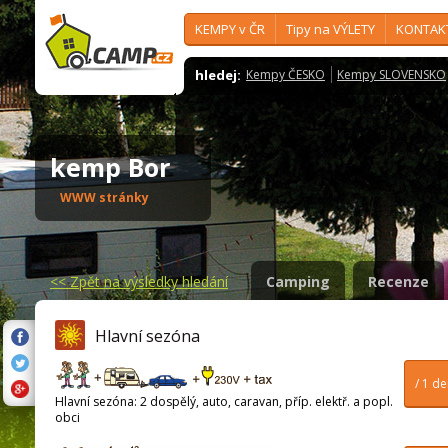
KEMPY v ČR
Tipy na VÝLETY
KONTAK
hledej:
Kempy ČESKO
Kempy SLOVENSKO
kemp Bor
WWW stránky
<<
Zpět na výsledky hledání
Camping
Recenze
Hlavní sezóna
/ 1 d
Hlavní sezóna: 2 dospělý, auto, caravan, příp. elektř. a popl.
obci