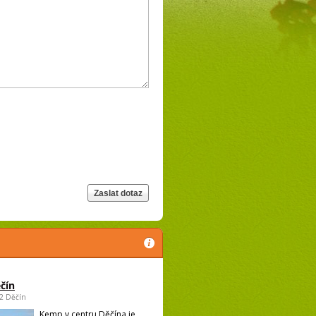
čín
02 Děčín
Kemp v centru Děčína je