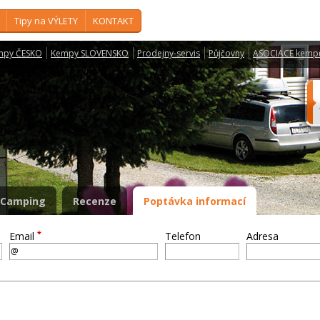
Tipy na VÝLETY
KONTAKT
mpy ČESKO
Kempy SLOVENSKO
Prodejny-servis
Půjčovny
ASOCIACE kemp
Camping
Recenze
Poptávka informací
*
Email
Telefon
Adresa