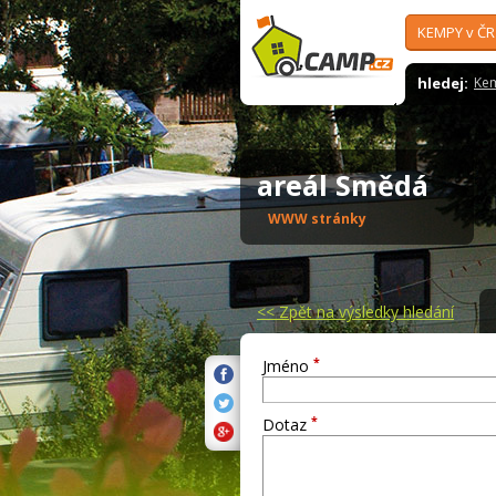
KEMPY v ČR
hledej:
Ke
areál Smědá
WWW stránky
<<
Zpět na výsledky hledání
*
Jméno
*
Dotaz