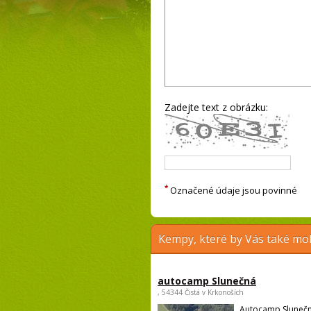
Zadejte text z obrázku:
*
Označené údaje jsou povinné
Kempy, které by Vás také moh
autocamp Slunečná
, 54344 Čistá v Krkonoších
Autocamp Slunečn