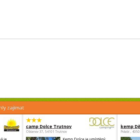
ly zajímat
camp Dolce Trutnov
kemp Dě
Oblanov 37, 54101 Trutnov
Polabí , 405
á je
Kemp Dolce je umístěný