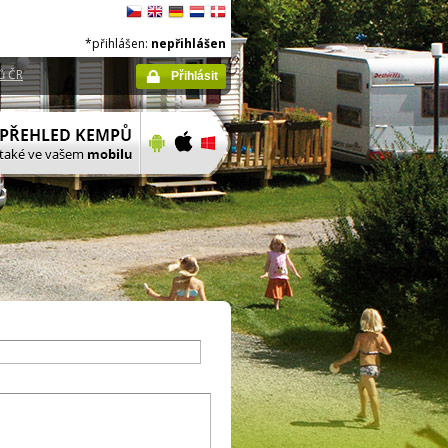
*přihlášen:
nepřihlášen
ů ČR
Přihlásit