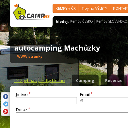
KEMPY v ČR
Tipy na VÝLETY
KONTAK
hledej:
Kempy ČESKO
Kempy SLOVENSKO
autocamping Machůzky
WWW stránky
<<
Zpět na výsledky hledání
Camping
Recenze
*
*
Jméno
Email
*
Dotaz