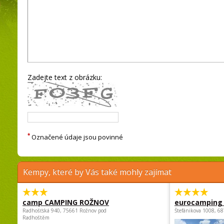
Zadejte text z obrázku:
*
Označené údaje jsou povinné
Kempy, které by Vás také mohly zajímat
camp CAMPING ROŽNOV
eurocamping 
Radhošťská 940, 75661 Rožnov pod
Štefánikova 1008, 68
Radhoštěm