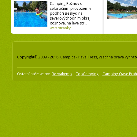
Camping Rožnov s
celoročním provozem v
podhůří Beskyd na
severovýchodním okraji
Rožnova, na levé str...
web stránky
Copyright© 2009 - 2018 Camp.cz - Pavel Hess, všechna práva vyhraz
Ostatní naše weby:
Bezvakemp
TopCamping
Camping Oase Pra