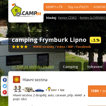
KEMPY v ČR
Tipy na VÝLETY
KONTAK
hledej:
Kempy ČESKO
Kempy SLOVENSKO
camping Frymburk Lipno
- 5 %
WWW stránky
/
Video
/
360º
/
Facebook
<<
Zpět na výsledky hledání
Camping
Vybavení
Hlavní sezóna
1380
/ 1 d
Hlavní sezóna: 2 dospělý, auto, caravan, příp. elektř. a
popl. obci