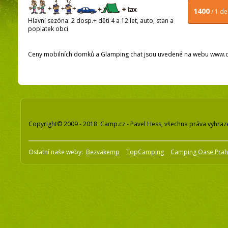
1400
/ 1 d
Hlavní sezóna: 2 dosp.+ děti 4 a 12 let, auto, stan a
poplatek obci
Ceny mobilních domků a Glamping chat jsou uvedené na webu www.
Copyright© 2009 - 2018 Camp.cz - Pavel Hess, všechna práva vyhraz
Ostatní naše weby:
Bezvakemp
TopCamping
Camping Oase Pra