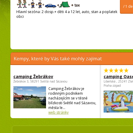
/ 1 d
Hlavní sezóna: 2 dosp.+ děti 4 a 12 let, auto, stan a poplatek
obci
Kempy, které by Vás také mohly zajímat
camping Žebrákov
camping Oas
Žebrákov 3, 58291 Světlá nad Sázavou
Libeňská , 25241 Zla
Praha-západ
Camping Žebrákov je
rodinným podnikem
nacházejícím se v těsné
blízkosti Světlé nad Sázavou,
města le...
web stránky