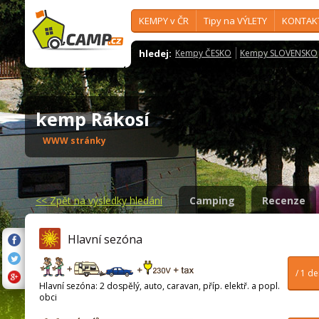
KEMPY v ČR
Tipy na VÝLETY
KONTAK
hledej:
Kempy ČESKO
Kempy SLOVENSKO
kemp Rákosí
WWW stránky
<<
Zpět na výsledky hledání
Camping
Recenze
Hlavní sezóna
/ 1 d
Hlavní sezóna: 2 dospělý, auto, caravan, příp. elektř. a popl.
obci