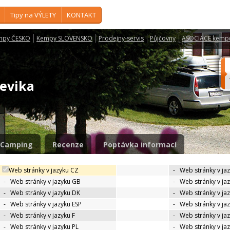
Tipy na VÝLETY
KONTAKT
mpy ČESKO
Kempy SLOVENSKO
Prodejny-servis
Půjčovny
ASOCIACE kemp
Revika
Camping
Recenze
Poptávka informací
Web stránky v jazyku CZ
-
Web stránky v ja
-
Web stránky v jazyku GB
-
Web stránky v ja
-
Web stránky v jazyku DK
-
Web stránky v jaz
-
Web stránky v jazyku ESP
-
Web stránky v ja
-
Web stránky v jazyku F
-
Web stránky v ja
-
Web stránky v jazyku PL
-
Web stránky v ja