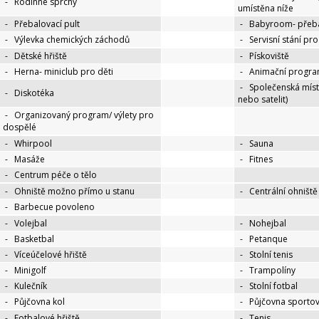
-
Rodinné sprchy
umístěna níže
-
Přebalovací pult
-
Babyroom- přeba
-
Výlevka chemických záchodů
-
Servisní stání pr
-
Dětské hřiště
-
Pískoviště
-
Herna- miniclub pro děti
-
Animační progra
-
Společenská míst
-
Diskotéka
nebo satelit)
-
Organizovaný program/ výlety pro
dospělé
-
Whirpool
-
Sauna
-
Masáže
-
Fitnes
-
Centrum péče o tělo
-
Ohniště možno přímo u stanu
-
Centrální ohniště
-
Barbecue povoleno
-
Volejbal
-
Nohejbal
-
Basketbal
-
Petanque
-
Víceúčelové hřiště
-
Stolní tenis
-
Minigolf
-
Trampolíny
-
Kulečník
-
Stolní fotbal
-
Půjčovna kol
-
Půjčovna sportov
-
Fotbalové hřiště
-
Tenis