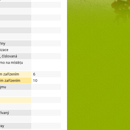
řiny
lizace
, číslovaná
ímo na místě(u
ím zařízením
6
ím zařízením
10
ájmu
řívaný
way