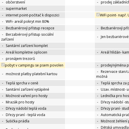
-
občerstvení
-
prodej základníc
-
supermarket
-
internet point-počitač k dispozici
WiFi point- např.
-
WiFi- areál pokryt min 80%
-
Bezbariérový přístup recepce
-
Bezbariérový pří
-
Berzabiérový přístup sociální
-
Jen bezbariérov
zařízení
-
Sanitární zařízení komplet
-
Areál kompletne oplocen
-
Areál hlídán- ka
-
pronájem trezorů
pobyt v campingu se psem povolen
-
prodej/výměna p
-
Rezervace stan/c
-
možnost platby platební kartou
možná
-
Teplá sprcha v ceně
-
Teplá sprcha za 
-
Sanitární zařízení vytápěné
-
Uzav. místnost- 
-
Možnost vaření pro hosty
-
Lednička pro hos
-
Mrazák pro hosty
-
Dřezy nádobí -s
-
Dřezy nádobí teplá voda
-
Dřezy praní- stu
-
Dřezy praní - teplá voda
-
Automatická pra
-
Sušička prádla
-
Možnost žehlení 
-
Dětská umyvadla