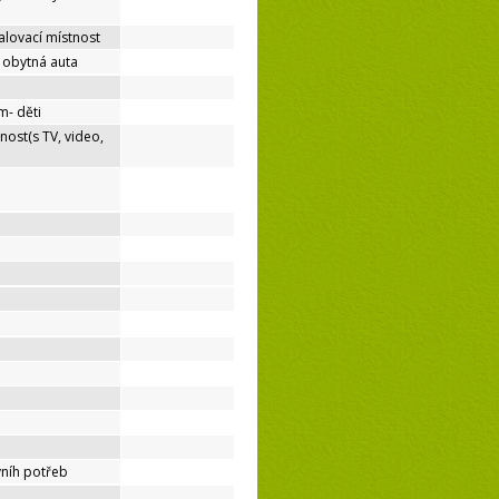
lovací místnost
o obytná auta
m- děti
nost(s TV, video,
níh potřeb