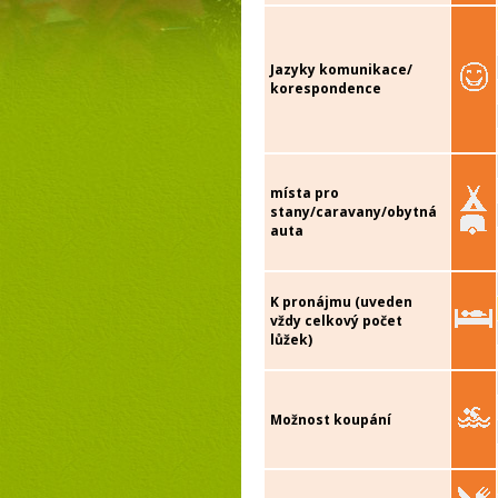
Jazyky komunikace/
korespondence
místa pro
stany/caravany/obytná
auta
K pronájmu (uveden
vždy celkový počet
lůžek)
Možnost koupání