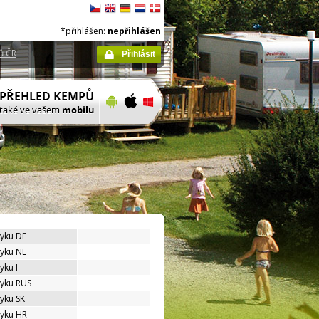
*přihlášen:
nepřihlášen
ů ČR
Přihlásit
zyku DE
zyku NL
yku I
zyku RUS
zyku SK
zyku HR