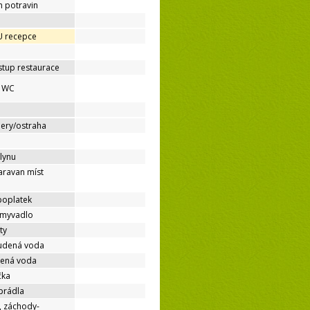
h potravin
 U recepce
stup restaurace
é WC
mery/ostraha
lynu
aravan míst
poplatek
umyvadlo
ty
tudená voda
dená voda
čka
prádla
, záchody-