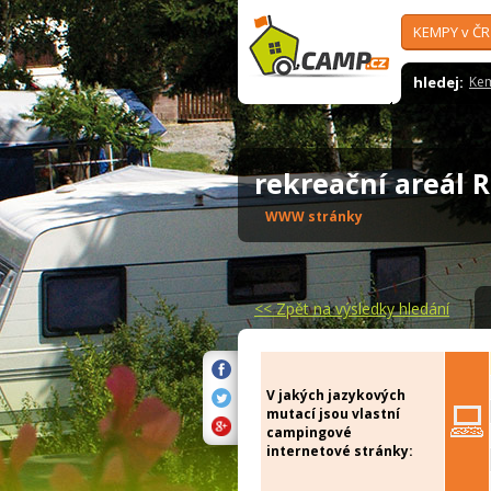
KEMPY v ČR
hledej:
Ke
rekreační areál 
WWW stránky
<<
Zpět na výsledky hledání
V jakých jazykových
mutací jsou vlastní
campingové
internetové stránky: