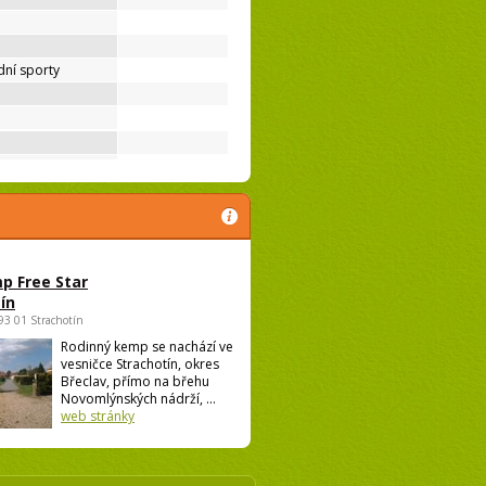
ní sporty
p Free Star
ín
693 01 Strachotín
Rodinný kemp se nachází ve
vesničce Strachotín, okres
Břeclav, přímo na břehu
Novomlýnských nádrží, ...
web stránky