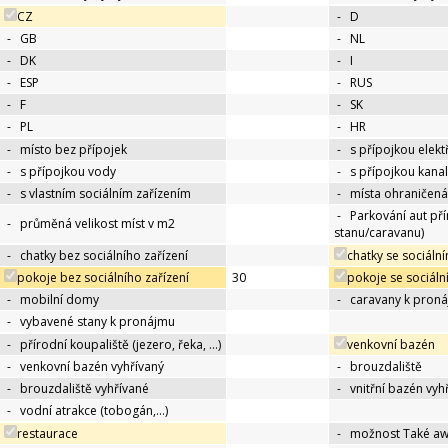
CZ
-
D
-
GB
-
NL
-
DK
-
I
-
ESP
-
RUS
-
F
-
SK
-
PL
-
HR
-
místo bez přípojek
-
s přípojkou elekt
-
s přípojkou vody
-
s přípojkou kana
-
s vlastním sociálním zařízením
-
místa ohraničená
-
Parkování aut př
-
průměná velikost míst v m2
stanu/caravanu)
-
chatky bez sociálního zařízení
chatky se sociáln
pokoje bez sociálního zařízení
30
pokoje se sociáln
-
mobilní domy
-
caravany k pron
-
vybavené stany k pronájmu
-
přírodní koupaliště (jezero, řeka, …)
venkovní bazén
-
venkovní bazén vyhřívaný
-
brouzdaliště
-
brouzdaliště vyhřívané
-
vnitřní bazén vyh
-
vodní atrakce (tobogán,…)
restaurace
-
možnost Také a