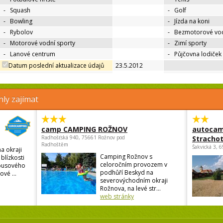
-
Squash
-
Golf
-
Bowling
-
Jízda na koni
-
Rybolov
-
Bezmotorové vod
-
Motorové vodní sporty
-
Zimí sporty
-
Lanové centrum
-
Půjčovna lodiček
Datum poslední aktualizace údajů
23.5.2012
ly zajímat
camp CAMPING ROŽNOV
autocam
Radhošťská 940, 75661 Rožnov pod
Strachot
Radhoštěm
Šakvická 3, 
a okraji
Camping Rožnov s
blízkosti
celoročním provozem v
busového
podhůří Beskyd na
vé ...
severovýchodním okraji
Rožnova, na levé str...
web stránky