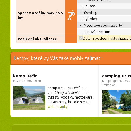
-
Squash
-
Bowling
Sport v areálu/ max do 5
km
-
Rybolov
-
Motorové vodní sporty
-
Lanové centrum
Datum poslední aktualizace 
Poslední aktualizace
Kempy, které by Vás také mohly zajímat
kemp Děčín
camping Dru
Polabí , 40502 Děčín
K Reporyjim 4, 155 0
Trebonice
Kemp v centru Děčína je
zaměřený především na
cyklisty, vodáky, motorkáře,
karavanisty, horolezce a ...
web stránky