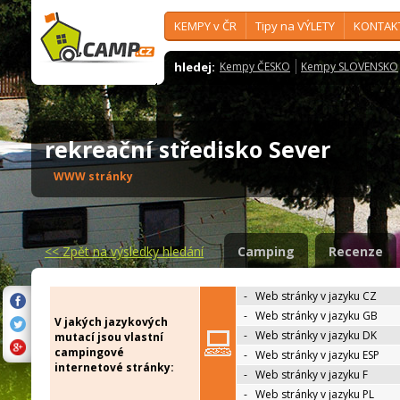
KEMPY v ČR
Tipy na VÝLETY
KONTAK
hledej:
Kempy ČESKO
Kempy SLOVENSKO
rekreační středisko Sever
WWW stránky
<<
Zpět na výsledky hledání
Camping
Recenze
-
Web stránky v jazyku CZ
-
Web stránky v jazyku GB
V jakých jazykových
-
Web stránky v jazyku DK
mutací jsou vlastní
campingové
-
Web stránky v jazyku ESP
internetové stránky:
-
Web stránky v jazyku F
-
Web stránky v jazyku PL