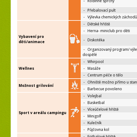
-
Rodinné sprchy
-
Přebalovací pult
-
Výlevka chemických záchodů
-
Dětské hřiště
-
Herna- miniclub pro děti
Vybavení pro
-
Diskotéka
děti/animace
-
Organizovaný program/ výle
dospělé
-
Whirpool
Wellnes
-
Masáže
-
Centrum péče o tělo
-
Ohniště možno přímo u sta
Možnost grilování
-
Barbecue povoleno
-
Volejbal
-
Basketbal
-
Víceúčelové hřiště
Sport v areálu campingu
-
Minigolf
-
Kulečník
-
Půjčovna kol
-
Fotbalové hřiště