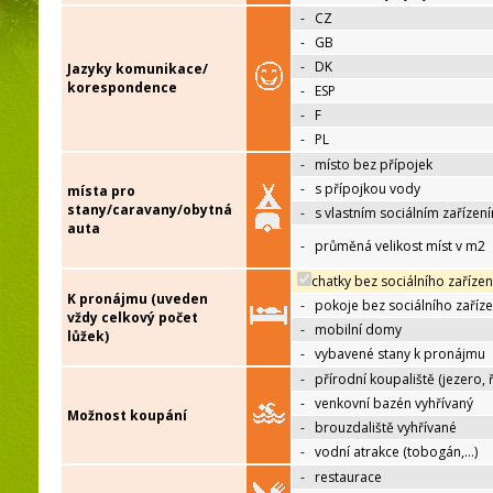
-
CZ
-
GB
-
DK
Jazyky komunikace/
korespondence
-
ESP
-
F
-
PL
-
místo bez přípojek
-
s přípojkou vody
místa pro
stany/caravany/obytná
-
s vlastním sociálním zařízen
auta
-
průměná velikost míst v m2
chatky bez sociálního zařízen
K pronájmu (uveden
-
pokoje bez sociálního zaříze
vždy celkový počet
-
mobilní domy
lůžek)
-
vybavené stany k pronájmu
-
přírodní koupaliště (jezero, 
-
venkovní bazén vyhřívaný
Možnost koupání
-
brouzdaliště vyhřívané
-
vodní atrakce (tobogán,…)
-
restaurace