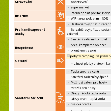
Stravování
-
občerstvení
-
supermarket
-
internet point-počitač k disp
Internet
-
WiFi- areál pokryt min 80%
-
Bezbariérový přístup recep
Pro handicapované
-
Berzabiérový přístup sociáln
osoby
zařízení
-
Sanitární zařízení komplet
-
Areál kompletne oplocen
Bezpečnost
-
pronájem trezorů
pobyt v campingu se psem p
Ostatní
-
možnost platby platební kar
-
Teplá sprcha v ceně
-
Sanitární zařízení vytápěné
-
Možnost vaření pro hosty
-
Mrazák pro hosty
-
Dřezy nádobí teplá voda
Sanitární zařízení
-
Dřezy praní - teplá voda
-
Sušička prádla