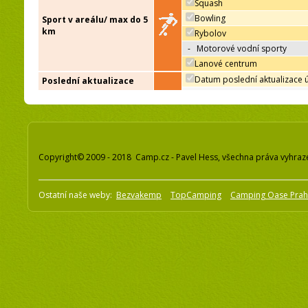
Squash
Bowling
Sport v areálu/ max do 5
km
Rybolov
-
Motorové vodní sporty
Lanové centrum
Datum poslední aktualizace 
Poslední aktualizace
Copyright© 2009 - 2018 Camp.cz - Pavel Hess, všechna práva vyhraz
Ostatní naše weby:
Bezvakemp
TopCamping
Camping Oase Pra