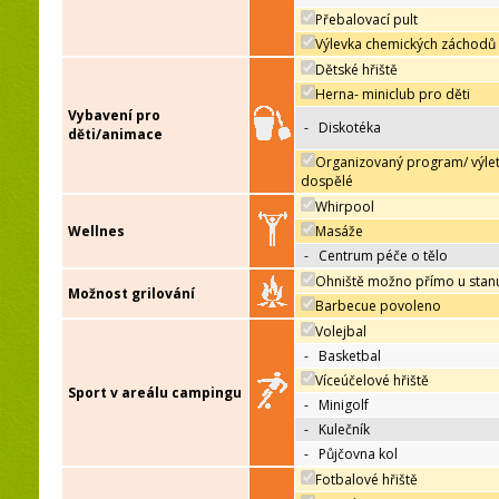
Přebalovací pult
Výlevka chemických záchodů
Dětské hřiště
Herna- miniclub pro děti
Vybavení pro
-
Diskotéka
děti/animace
Organizovaný program/ výle
dospělé
Whirpool
Wellnes
Masáže
-
Centrum péče o tělo
Ohniště možno přímo u stan
Možnost grilování
Barbecue povoleno
Volejbal
-
Basketbal
Víceúčelové hřiště
Sport v areálu campingu
-
Minigolf
-
Kulečník
-
Půjčovna kol
Fotbalové hřiště