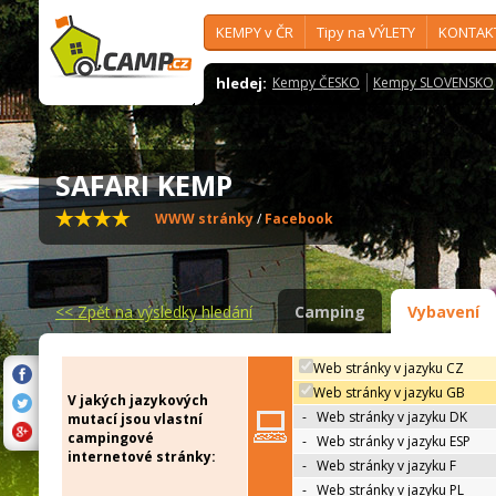
KEMPY v ČR
Tipy na VÝLETY
KONTAK
hledej:
Kempy ČESKO
Kempy SLOVENSKO
SAFARI KEMP
WWW stránky
/
Facebook
<<
Zpět na výsledky hledání
Camping
Vybavení
Web stránky v jazyku CZ
Web stránky v jazyku GB
V jakých jazykových
-
Web stránky v jazyku DK
mutací jsou vlastní
campingové
-
Web stránky v jazyku ESP
internetové stránky:
-
Web stránky v jazyku F
-
Web stránky v jazyku PL