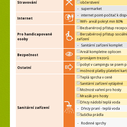
Stravování
občerstvení
-
supermarket
-
internet point-počitač k disp
Internet
WiFi- areál pokryt min 80%
Bezbariérový přístup recepc
Pro handicapované
Berzabiérový přístup sociáln
osoby
zařízení
-
Sanitární zařízení komplet
Areál kompletne oplocen
Bezpečnost
pronájem trezorů
pobyt v campingu se psem p
Ostatní
možnost platby platební kar
Teplá sprcha v ceně
Sanitární zařízení vytápěné
Možnost vaření pro hosty
Mrazák pro hosty
Dřezy nádobí teplá voda
Sanitární zařízení
-
Dřezy praní - teplá voda
Sušička prádla
-
Rodinné sprchy