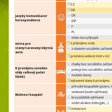
CZ
GB
-
DK
Jazyky komunikace/
korespondence
-
ESP
-
F
-
PL
-
místo bez přípojek
s přípojkou vody
místa pro
stany/caravany/obytná
-
s vlastním sociálním zařízen
auta
průměná velikost míst v m2
-
chatky bez sociálního zaříze
K pronájmu (uveden
-
pokoje bez sociálního zaříze
vždy celkový počet
-
mobilní domy
lůžek)
vybavené stany k pronájmu
-
přírodní koupaliště (jezero, 
-
venkovní bazén vyhřívaný
Možnost koupání
-
brouzdaliště vyhřívané
-
vodní atrakce (tobogán,…)
restaurace