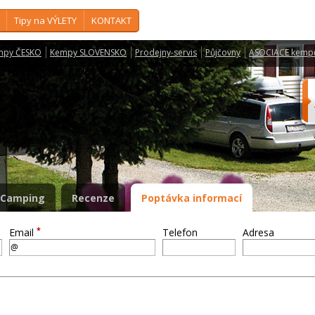
Tipy na VÝLETY
KONTAKT
mpy ČESKO
Kempy SLOVENSKO
Prodejny-servis
Půjčovny
ASOCIACE kemp
ůr
Camping
Recenze
Poptávka informací
*
Email
Telefon
Adresa