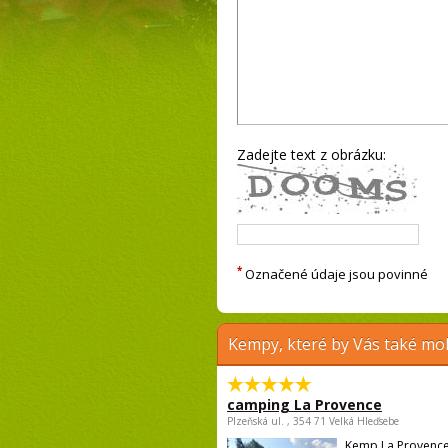
Zadejte text z obrázku:
*
Označené údaje jsou povinné
Kempy, které by Vás také moh
camping La Provence
Plzeňská ul. , 354 71 Velká Hleďsebe
Kemp La Provence