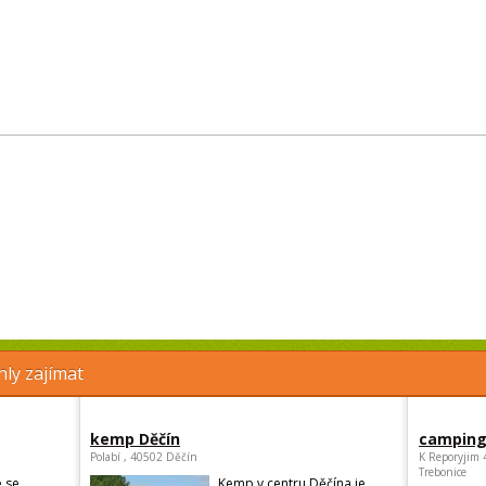
ly zajímat
kemp Děčín
camping
Polabí , 40502 Děčín
K Reporyjim 
Trebonice
 se
Kemp v centru Děčína je