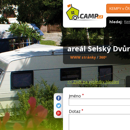
KEMPY v ČR
hledej:
Ke
areál Selský Dv
WWW stránky
/
360º
<<
Zpět na výsledky hledání
*
Jméno
*
Dotaz