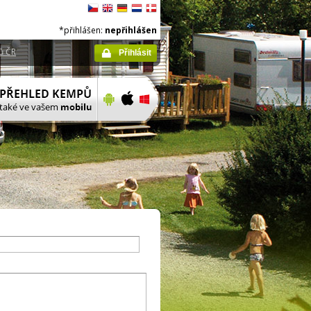
*přihlášen:
nepřihlášen
ů ČR
Přihlásit