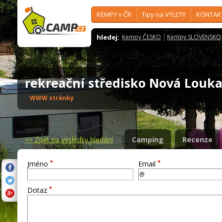
KEMPY v ČR
Tipy na VÝLETY
KONTAK
hledej:
Kempy ČESKO
Kempy SLOVENSKO
rekreační středisko Nová Lou
WWW stránky
<<
Zpět na výsledky hledání
Camping
Recenze
*
*
Jméno
Email
*
Dotaz