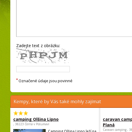
Zadejte text z obrázku:
*
Označené údaje jsou povinné
Kempy, které by Vás také mohly zajímat
camping Olšina Lipno
caravan camp
, 38223 Černá v Pošumaví
Planá
Caravan camping , 3
Camping Olšina Lipno leží na