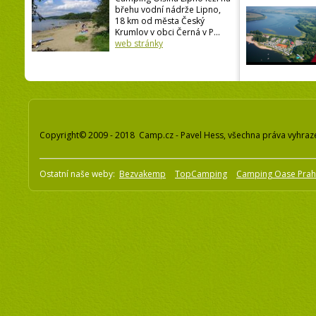
břehu vodní nádrže Lipno,
18 km od města Český
Krumlov v obci Černá v P...
web stránky
Copyright© 2009 - 2018 Camp.cz - Pavel Hess, všechna práva vyhraz
Ostatní naše weby:
Bezvakemp
TopCamping
Camping Oase Pra