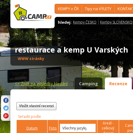
KEMPY v ČR
Tipy na VÝLETY
KONTAK
hledej:
Kempy ČESKO
Kempy SLOVENSKO
restaurace a kemp U Varských
WWW stránky
<<
Zpět na výsledky hledání
Camping
Recenze
Vložit vlastní recenzi
Seřadit podle
Areál -
Camp
Datum
Foto
celkový
pev