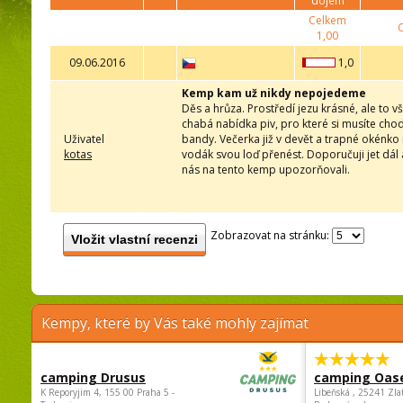
dojem
Celkem
1,00
09.06.2016
1,0
Kemp kam už nikdy nepojedeme
Děs a hrůza. Prostředí jezu krásné, ale to 
chabá nabídka piv, pro které si musíte chod
Uživatel
bandy. Večerka již v devět a trapné okénko 
kotas
vodák svou loď přenést. Doporučuji jet dál a
nás na tento kemp upozorňovali.
Zobrazovat na stránku:
Vložit vlastní recenzi
Kempy, které by Vás také mohly zajímat
camping Drusus
camping Oas
K Reporyjim 4, 155 00 Praha 5 -
Libeňská , 25241 Zla