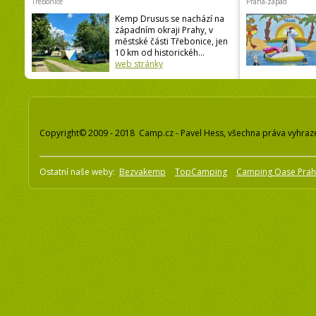
Trebonice
Praha-západ
Kemp Drusus se nachází na
západním okraji Prahy, v
městské části Třebonice, jen
10 km od historickéh...
web stránky
Copyright© 2009 - 2018 Camp.cz - Pavel Hess, všechna práva vyhraz
Ostatní naše weby:
Bezvakemp
TopCamping
Camping Oase Pra