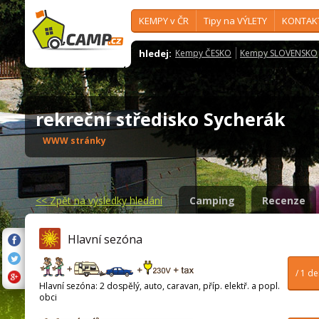
KEMPY v ČR
Tipy na VÝLETY
KONTAK
hledej:
Kempy ČESKO
Kempy SLOVENSKO
rekreční středisko Sycherák
WWW stránky
<<
Zpět na výsledky hledání
Camping
Recenze
Hlavní sezóna
/ 1 d
Hlavní sezóna: 2 dospělý, auto, caravan, příp. elektř. a popl.
obci