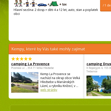
/ 1 d
Hlavní sezóna: 2 dosp.+ děti 4 a 12 let, auto, stan a poplatek
obci
Kempy, které by Vás také mohly zajímat
camping La Provence
camping Dru
Plzeňská ul. , 354 71 Velká Hleďsebe
K Reporyjim 4, 155 0
Trebonice
Kemp La Provence se
nachází na okraji obce Velká
Hleďsebe u Mariánských
Lázní, u rybníku Knížecí, v ...
web stránky