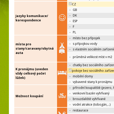
CZ
-
GB
-
DK
Jazyky komunikace/
korespondence
-
ESP
-
F
-
PL
-
místo bez přípojek
-
s přípojkou vody
místa pro
stany/caravany/obytná
-
s vlastním sociálním zařízen
auta
-
průměná velikost míst v m2
-
chatky bez sociálního zaříze
K pronájmu (uveden
pokoje bez sociálního zaříze
vždy celkový počet
-
mobilní domy
lůžek)
-
vybavené stany k pronájmu
-
přírodní koupaliště (jezero, 
-
venkovní bazén vyhřívaný
Možnost koupání
-
brouzdaliště vyhřívané
-
vodní atrakce (tobogán,…)
-
restaurace