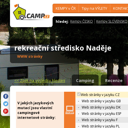
KEMPY v ČR
Tipy na VÝLETY
KONTAK
hledej:
Kempy ČESKO
Kempy SLOVENSKO
rekreační středisko Naděje
WWW stránky
<<
Zpět na výsledky hledání
Camping
Recenze
Web stránky v jazyku CZ
-
Web stránky v jazyku GB
V jakých jazykových
-
Web stránky v jazyku DK
mutací jsou vlastní
campingové
-
Web stránky v jazyku ESP
internetové stránky:
-
Web stránky v jazyku F
-
Web stránky v jazyku PL