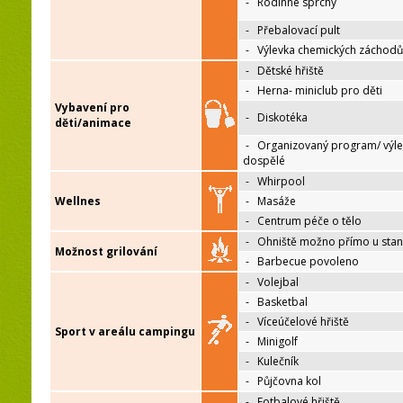
-
Rodinné sprchy
-
Přebalovací pult
-
Výlevka chemických záchodů
-
Dětské hřiště
-
Herna- miniclub pro děti
Vybavení pro
-
Diskotéka
děti/animace
-
Organizovaný program/ výle
dospělé
-
Whirpool
Wellnes
-
Masáže
-
Centrum péče o tělo
-
Ohniště možno přímo u sta
Možnost grilování
-
Barbecue povoleno
-
Volejbal
-
Basketbal
-
Víceúčelové hřiště
Sport v areálu campingu
-
Minigolf
-
Kulečník
-
Půjčovna kol
-
Fotbalové hřiště