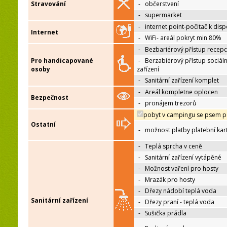
Stravování
-
občerstvení
-
supermarket
-
internet point-počitač k disp
Internet
-
WiFi- areál pokryt min 80%
-
Bezbariérový přístup recep
Pro handicapované
-
Berzabiérový přístup sociáln
osoby
zařízení
-
Sanitární zařízení komplet
-
Areál kompletne oplocen
Bezpečnost
-
pronájem trezorů
pobyt v campingu se psem p
Ostatní
-
možnost platby platební kar
-
Teplá sprcha v ceně
-
Sanitární zařízení vytápěné
-
Možnost vaření pro hosty
-
Mrazák pro hosty
-
Dřezy nádobí teplá voda
Sanitární zařízení
-
Dřezy praní - teplá voda
-
Sušička prádla