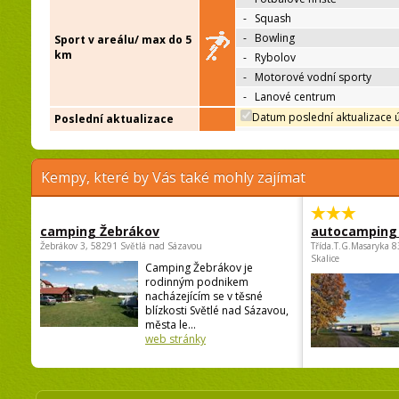
-
Squash
-
Bowling
Sport v areálu/ max do 5
km
-
Rybolov
-
Motorové vodní sporty
-
Lanové centrum
Datum poslední aktualizace 
Poslední aktualizace
Kempy, které by Vás také mohly zajímat
camping Žebrákov
autocamping
Žebrákov 3, 58291 Světlá nad Sázavou
Třída.T.G.Masaryka 
Skalice
Camping Žebrákov je
rodinným podnikem
nacházejícím se v těsné
blízkosti Světlé nad Sázavou,
města le...
web stránky