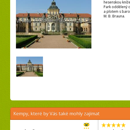
hesenskou kníže
Park oddělený 
a plotem s bar
M. B. Brauna.
Kempy, které by Vás také mohly zajímat