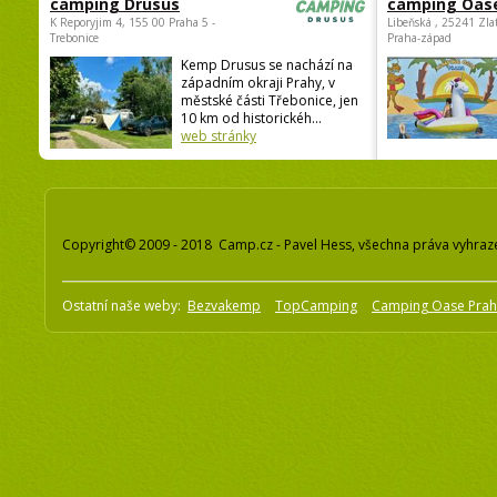
camping Drusus
camping Oas
K Reporyjim 4, 155 00 Praha 5 -
Libeňská , 25241 Zla
Trebonice
Praha-západ
Kemp Drusus se nachází na
západním okraji Prahy, v
městské části Třebonice, jen
10 km od historickéh...
web stránky
Copyright© 2009 - 2018 Camp.cz - Pavel Hess, všechna práva vyhraz
Ostatní naše weby:
Bezvakemp
TopCamping
Camping Oase Pra