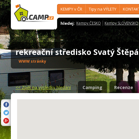
KEMPY v ČR
Tipy na VÝLETY
KONTAK
hledej:
Kempy ČESKO
Kempy SLOVENSKO
rekreační středisko Svatý Ště
WWW stránky
<<
Zpět na výsledky hledání
Camping
Recenze