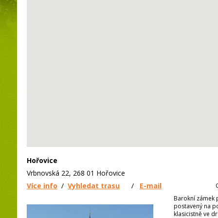
Hořovice
Vrbnovská 22, 268 01 Hořovice
Více info
/
Vyhledat trasu
/
E-mail
Barokní zámek p
postavený na po
klasicistně ve d