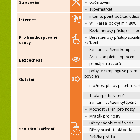
Stravování
-
občerstvení
-
supermarket
-
internet point-počitač k disp
Internet
-
WiFi- areál pokryt min 80%
-
Bezbariérový přístup recep
Pro handicapované
-
Berzabiérový přístup sociáln
osoby
zařízení
-
Sanitární zařízení komplet
-
Areál kompletne oplocen
Bezpečnost
-
pronájem trezorů
-
pobyt v campingu se psem
povolen
Ostatní
-
možnost platby platební kar
-
Teplá sprcha v ceně
-
Sanitární zařízení vytápěné
-
Možnost vaření pro hosty
-
Mrazák pro hosty
-
Dřezy nádobí teplá voda
Sanitární zařízení
-
Dřezy praní - teplá voda
-
Sušička prádla