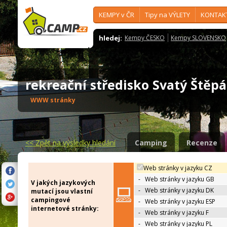
KEMPY v ČR
Tipy na VÝLETY
KONTAK
hledej:
Kempy ČESKO
Kempy SLOVENSKO
rekreační středisko Svatý Ště
WWW stránky
<<
Zpět na výsledky hledání
Camping
Recenze
Web stránky v jazyku CZ
-
Web stránky v jazyku GB
V jakých jazykových
-
Web stránky v jazyku DK
mutací jsou vlastní
campingové
-
Web stránky v jazyku ESP
internetové stránky:
-
Web stránky v jazyku F
-
Web stránky v jazyku PL