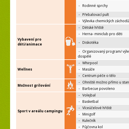
-
Rodinné sprchy
-
Přebalovací pult
-
Výlevka chemických záchodů
-
Dětské hřiště
-
Herna- miniclub pro děti
Vybavení pro
-
Diskotéka
děti/animace
-
Organizovaný program/ výle
dospělé
-
Whirpool
Wellnes
-
Masáže
-
Centrum péče o tělo
-
Ohniště možno přímo u sta
Možnost grilování
-
Barbecue povoleno
-
Volejbal
-
Basketbal
-
Víceúčelové hřiště
Sport v areálu campingu
-
Minigolf
-
Kulečník
-
Půjčovna kol