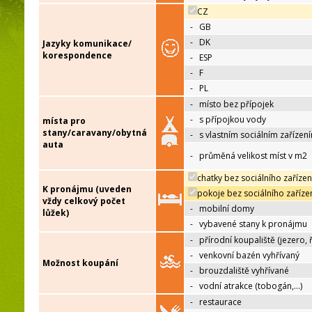
CZ
-
GB
-
DK
Jazyky komunikace/
korespondence
-
ESP
-
F
-
PL
-
místo bez přípojek
-
s přípojkou vody
místa pro
stany/caravany/obytná
-
s vlastním sociálním zařízen
auta
-
průměná velikost míst v m2
chatky bez sociálního zařízen
K pronájmu (uveden
pokoje bez sociálního zaříze
vždy celkový počet
-
mobilní domy
lůžek)
-
vybavené stany k pronájmu
-
přírodní koupaliště (jezero, 
-
venkovní bazén vyhřívaný
Možnost koupání
-
brouzdaliště vyhřívané
-
vodní atrakce (tobogán,…)
-
restaurace