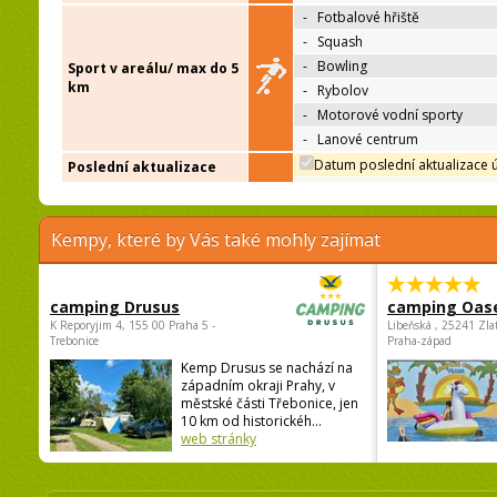
-
Fotbalové hřiště
-
Squash
-
Bowling
Sport v areálu/ max do 5
km
-
Rybolov
-
Motorové vodní sporty
-
Lanové centrum
Datum poslední aktualizace 
Poslední aktualizace
Kempy, které by Vás také mohly zajímat
camping Drusus
camping Oas
K Reporyjim 4, 155 00 Praha 5 -
Libeňská , 25241 Zla
Trebonice
Praha-západ
Kemp Drusus se nachází na
západním okraji Prahy, v
městské části Třebonice, jen
10 km od historickéh...
web stránky