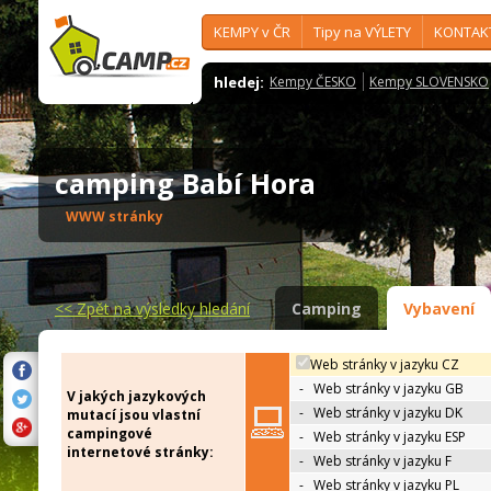
KEMPY v ČR
Tipy na VÝLETY
KONTAK
hledej:
Kempy ČESKO
Kempy SLOVENSKO
camping Babí Hora
WWW stránky
<<
Zpět na výsledky hledání
Camping
Vybavení
Web stránky v jazyku CZ
-
Web stránky v jazyku GB
V jakých jazykových
-
Web stránky v jazyku DK
mutací jsou vlastní
campingové
-
Web stránky v jazyku ESP
internetové stránky:
-
Web stránky v jazyku F
-
Web stránky v jazyku PL