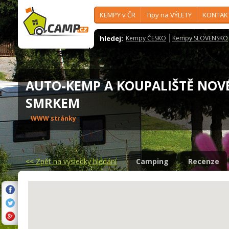
KEMPY v ČR
Tipy na VÝLETY
KONTAK
hledej:
Kempy ČESKO
Kempy SLOVENSKO
AUTO-KEMP A KOUPALIŠTĚ NOV
SMRKEM
WWW stránky
<<
Zpět na výsledky hledání
Camping
Recenze