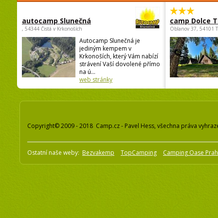
autocamp Slunečná
camp Dolce T
, 54344 Čistá v Krkonoších
Oblanov 37, 54101 
Autocamp Slunečná je
jediným kempem v
Krkonoších, který Vám nabízí
strávení Vaší dovolené přímo
na ú...
web stránky
Copyright© 2009 - 2018 Camp.cz - Pavel Hess, všechna práva vyhraz
Ostatní naše weby:
Bezvakemp
TopCamping
Camping Oase Pra