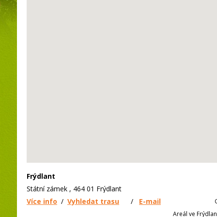
Frýdlant
Státní zámek , 464 01 Frýdlant
Více info
/
Vyhledat trasu
/
E-mail
Areál ve Frýdlan