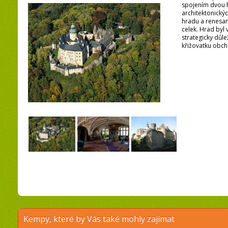
spojením dvou 
architektonický
hradu a renesa
celek. Hrad byl 
strategicky důle
křižovatku obch
Kempy, které by Vás také mohly zajímat