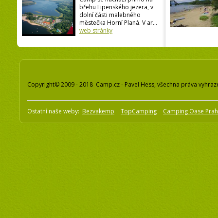
břehu Lipenského jezera, v
dolní části malebného
městečka Horní Planá. V ar...
web stránky
Copyright© 2009 - 2018 Camp.cz - Pavel Hess, všechna práva vyhraz
Ostatní naše weby:
Bezvakemp
TopCamping
Camping Oase Pra