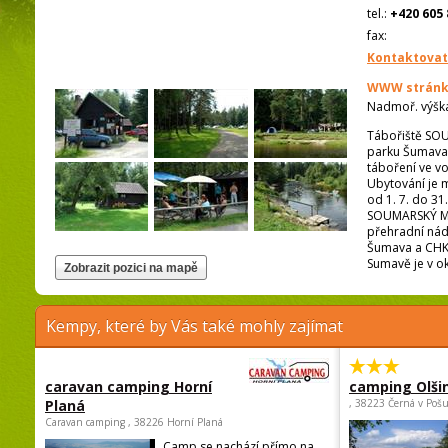
tel.:
+420 605 
fax:
Kontaktovat
WWW stránk
Nadmoř. výšk
Tábořiště SOU
parku Šumava. 
táboření ve vo
Ubytování je m
od 1. 7. do 31
SOUMARSKÝ MOS
přehradní ná
Šumava a CHKO
Sumavě je v o
Kempy, které by Vás také mohly zajímat
caravan camping Horní
camping Olši
Planá
, 38223 Černá v Poš
Caravan camping , 38226 Horní Planá
Camp se nachází přímo na