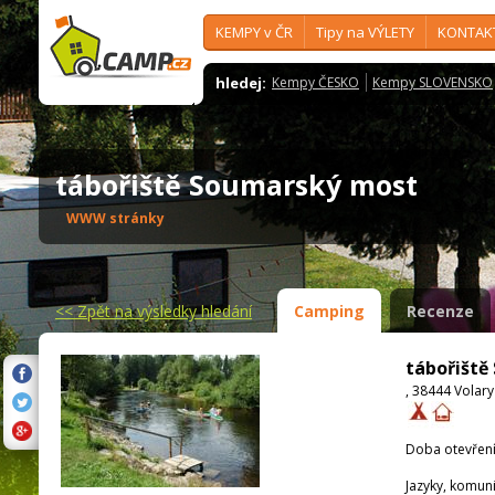
KEMPY v ČR
Tipy na VÝLETY
KONTAK
hledej:
Kempy ČESKO
Kempy SLOVENSKO
tábořiště Soumarský most
WWW stránky
<<
Zpět na výsledky hledání
Camping
Recenze
tábořiště
, 38444 Volary
Doba otevření
Jazyky, komun