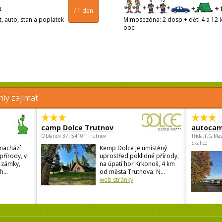
/ 1 den
t, auto, stan a poplatek
Mimosezóna: 2 dosp.+ děti 4 a 12 le
obci
ly zajímat
camp Dolce Trutnov
autocam
Oblanov 37, 54101 Trutnov
Třída.T.G.Ma
Skalice
nachází
Kemp Dolce je umístěný
přírody, v
uprostřed poklidné přírody,
u zámky,
na úpatí hor Krkonoš, 4 km
h...
od města Trutnova. N...
web stránky