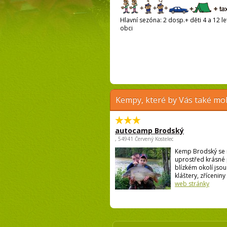
Hlavní sezóna: 2 dosp.+ děti 4 a 12 le
obci
Kempy, které by Vás také moh
autocamp Brodský
, 54941 Červený Kostelec
Kemp Brodský se 
uprostřed krásné 
blízkém okolí jso
kláštery, zříceniny 
web stránky