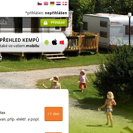
*přihlášen:
nepřihlášen
ů ČR
Přihlásit
/ 1 den
n, příp. elektř. a popl.