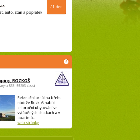
/ 1 den
t, auto, stan a poplatek
ping ROZKOŠ
saryka 836, 55203 Česká
Rekreační areál na břehu
nádrže Rozkoš nabízí
celoroční ubytování ve
vytápěných chatkách a v
apartmá...
web stránky