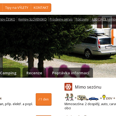
Tipy na VÝLETY
KONTAKT
mpy ČESKO
Kempy SLOVENSKO
Prodejny-servis
Půjčovny
ASOCIACE kemp
Camping
Recenze
Poptávka informací
Mimo sezónu
/ 1 den
n, příp. elektř. a popl.
Mimosezóna: 2 dospělý, auto, carava
obci