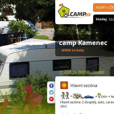
KEMPY v ČR
hledej:
Ke
camp Kamenec
WWW stránky
<<
Zpět na výsledky hledání
Hlavní sezóna
Hlavní sezóna: 2 dospělý, auto, carava
obci