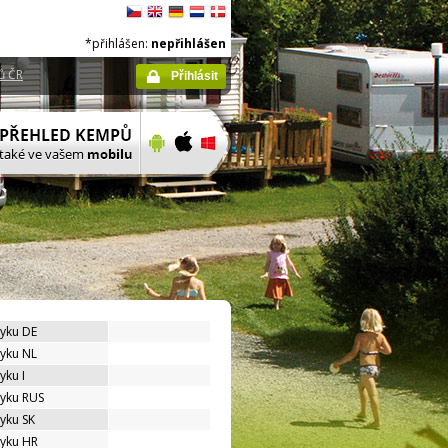
*přihlášen:
nepřihlášen
ů ČR
Přihlásit
zyku DE
zyku NL
yku I
zyku RUS
zyku SK
zyku HR