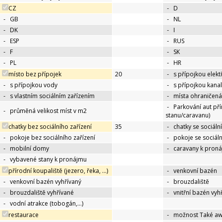
CZ
-
D
-
GB
-
NL
-
DK
-
I
-
ESP
-
RUS
-
F
-
SK
-
PL
-
HR
místo bez přípojek
20
-
s přípojkou elekt
-
s přípojkou vody
-
s přípojkou kana
-
s vlastním sociálním zařízením
-
místa ohraničená
-
Parkování aut př
-
průměná velikost míst v m2
stanu/caravanu)
chatky bez sociálního zařízení
35
-
chatky se sociáln
-
pokoje bez sociálního zařízení
-
pokoje se sociál
-
mobilní domy
-
caravany k pron
-
vybavené stany k pronájmu
přírodní koupaliště (jezero, řeka, …)
-
venkovní bazén
-
venkovní bazén vyhřívaný
-
brouzdaliště
-
brouzdaliště vyhřívané
-
vnitřní bazén vyh
-
vodní atrakce (tobogán,…)
restaurace
-
možnost Také a