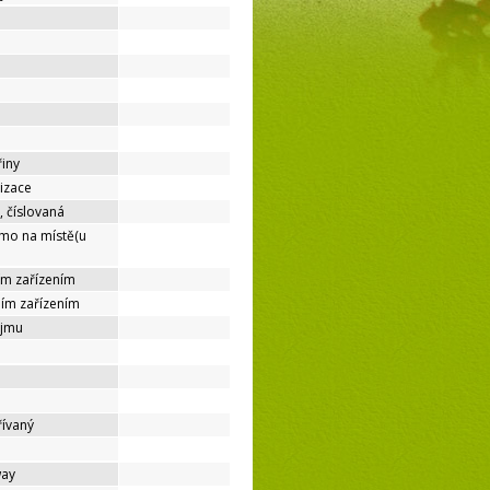
řiny
lizace
, číslovaná
ímo na místě(u
ím zařízením
ním zařízením
ájmu
řívaný
way