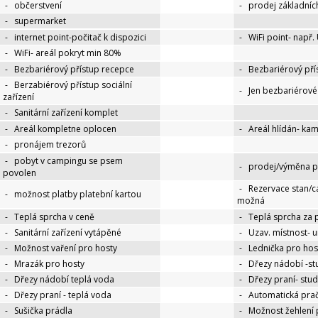
-
občerstvení
-
prodej základníc
-
supermarket
-
internet point-počitač k dispozici
-
WiFi point- např.
-
WiFi- areál pokryt min 80%
-
Bezbariérový přístup recepce
-
Bezbariérový pří
-
Berzabiérový přístup sociální
-
Jen bezbariérov
zařízení
-
Sanitární zařízení komplet
-
Areál kompletne oplocen
-
Areál hlídán- ka
-
pronájem trezorů
-
pobyt v campingu se psem
-
prodej/výměna p
povolen
-
Rezervace stan/c
-
možnost platby platební kartou
možná
-
Teplá sprcha v ceně
-
Teplá sprcha za 
-
Sanitární zařízení vytápěné
-
Uzav. místnost- 
-
Možnost vaření pro hosty
-
Lednička pro hos
-
Mrazák pro hosty
-
Dřezy nádobí -s
-
Dřezy nádobí teplá voda
-
Dřezy praní- stu
-
Dřezy praní - teplá voda
-
Automatická pra
-
Sušička prádla
-
Možnost žehlení 