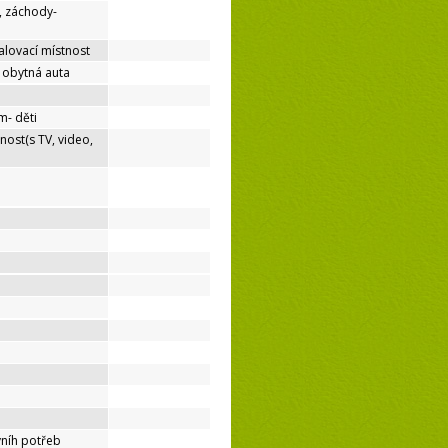
, záchody-
lovací místnost
o obytná auta
m- děti
nost(s TV, video,
níh potřeb