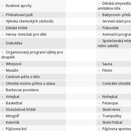
-
Dětská umyvadla
-
Rodinné sprchy
umístěna níže
-
Přebalovací pult
-
Babyroom- přeba
-
Výlevka chemických záchodů
-
Servisní stání pr
-
Dětské hřiště
-
Pískoviště
-
Herna- miniclub pro děti
-
Animační progra
-
Společenská míst
-
Diskotéka
nebo satelit)
-
Organizovaný program/ výlety pro
dospělé
-
Whirpool
-
Sauna
-
Masáže
-
Fitnes
-
Centrum péče o tělo
-
Ohniště možno přímo u stanu
-
Centrální ohniště
-
Barbecue povoleno
-
Volejbal
-
Nohejbal
-
Basketbal
-
Petanque
-
Víceúčelové hřiště
-
Stolní tenis
-
Minigolf
-
Trampolíny
-
Kulečník
-
Stolní fotbal
-
Půjčovna kol
-
Půjčovna sportov