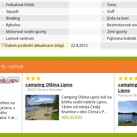
-
Fotbalové hřiště
-
Tenis
-
Squash
-
Golf
-
Bowling
-
Jízda na koni
-
Rybolov
-
Bezmotorové vod
-
Motorové vodní sporty
-
Zimí sporty
-
Lanové centrum
-
Půjčovna lodiček
Datum poslední aktualizace údajů
22.8.2012
ly zajímat
camping Olšina Lipno
camping
, 38223 Černá v Pošumaví
Lipno
Frymburk 18
Camping Olšina Lipno leží na
břehu vodní nádrže Lipno,
přímo na
18 km od města Český
jezera, v
Krumlov v obci Černá v P...
ného
web stránky
ná. V ar...