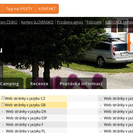
Tipy na VÝLETY
KONTAKT
mpy ČESKO
Kempy SLOVENSKO
Prodejny-servis
Půjčovny
ASOCIACE kemp
ku
Camping
Recenze
Poptávka informací
Web stránky v jazyku CZ
-
Web stránky v ja
Web stránky v jazyku GB
-
Web stránky v ja
-
Web stránky v jazyku DK
-
Web stránky v jaz
-
Web stránky v jazyku ESP
-
Web stránky v ja
-
Web stránky v jazyku F
-
Web stránky v ja
-
Web stránky v jazyku PL
-
Web stránky v ja