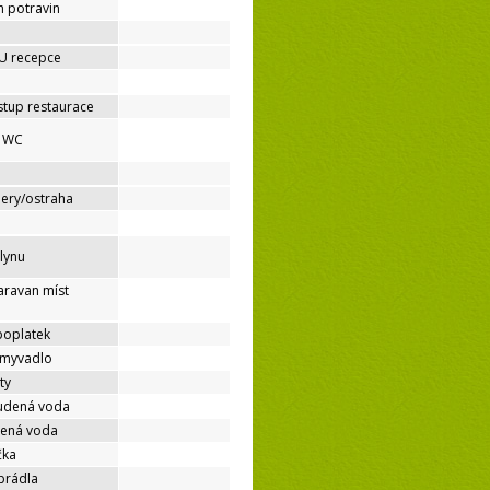
h potravin
 U recepce
stup restaurace
é WC
mery/ostraha
lynu
aravan míst
poplatek
umyvadlo
ty
tudená voda
dená voda
čka
prádla