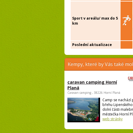
Sport v areálu/ max do 5
km
Poslední aktualizace
Kempy, které by Vás také moh
caravan camping Horní
Planá
Caravan camping , 38226 Horní Planá
Camp se nachází 
břehu Lipenského 
dolní části maleb
městečka Horní Pla
web stránky