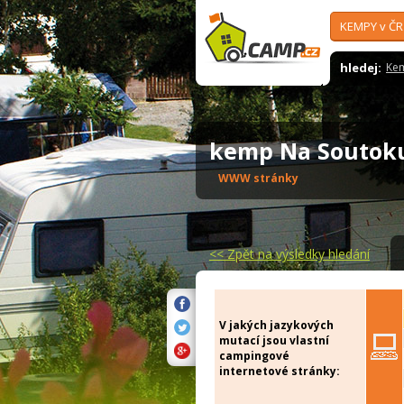
KEMPY v ČR
hledej:
Ke
kemp Na Souto
WWW stránky
<<
Zpět na výsledky hledání
V jakých jazykových
mutací jsou vlastní
campingové
internetové stránky: