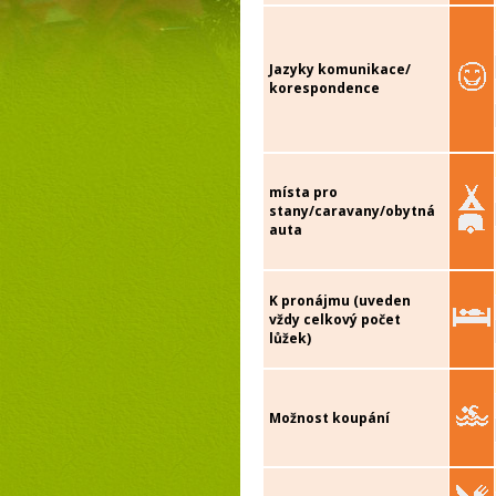
Jazyky komunikace/
korespondence
místa pro
stany/caravany/obytná
auta
K pronájmu (uveden
vždy celkový počet
lůžek)
Možnost koupání