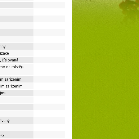
řiny
lizace
, číslovaná
ímo na místě(u
ím zařízením
ním zařízením
ájmu
řívaný
way