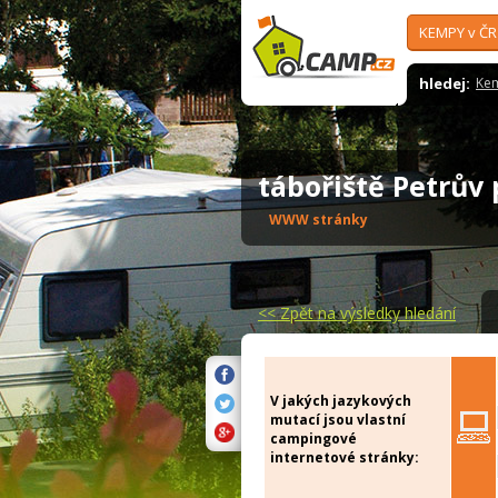
KEMPY v ČR
hledej:
Ke
tábořiště Petrů
WWW stránky
<<
Zpět na výsledky hledání
V jakých jazykových
mutací jsou vlastní
campingové
internetové stránky: