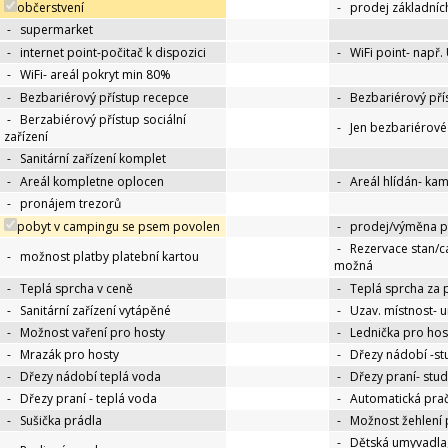
občerstvení
-
prodej základníc
-
supermarket
-
internet point-počitač k dispozici
-
WiFi point- např.
-
WiFi- areál pokryt min 80%
-
Bezbariérový přístup recepce
-
Bezbariérový pří
-
Berzabiérový přístup sociální
-
Jen bezbariérov
zařízení
-
Sanitární zařízení komplet
-
Areál kompletne oplocen
-
Areál hlídán- ka
-
pronájem trezorů
pobyt v campingu se psem povolen
-
prodej/výměna p
-
Rezervace stan/c
-
možnost platby platební kartou
možná
-
Teplá sprcha v ceně
-
Teplá sprcha za 
-
Sanitární zařízení vytápěné
-
Uzav. místnost- 
-
Možnost vaření pro hosty
-
Lednička pro hos
-
Mrazák pro hosty
-
Dřezy nádobí -s
-
Dřezy nádobí teplá voda
-
Dřezy praní- stu
-
Dřezy praní - teplá voda
-
Automatická pra
-
Sušička prádla
-
Možnost žehlení 
-
Dětská umyvadla