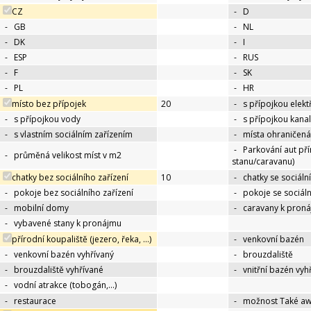
CZ
-
D
-
GB
-
NL
-
DK
-
I
-
ESP
-
RUS
-
F
-
SK
-
PL
-
HR
místo bez přípojek
20
-
s přípojkou elekt
-
s přípojkou vody
-
s přípojkou kana
-
s vlastním sociálním zařízením
-
místa ohraničená
-
Parkování aut př
-
průměná velikost míst v m2
stanu/caravanu)
chatky bez sociálního zařízení
10
-
chatky se sociáln
-
pokoje bez sociálního zařízení
-
pokoje se sociál
-
mobilní domy
-
caravany k pron
-
vybavené stany k pronájmu
přírodní koupaliště (jezero, řeka, …)
-
venkovní bazén
-
venkovní bazén vyhřívaný
-
brouzdaliště
-
brouzdaliště vyhřívané
-
vnitřní bazén vyh
-
vodní atrakce (tobogán,…)
-
restaurace
-
možnost Také a