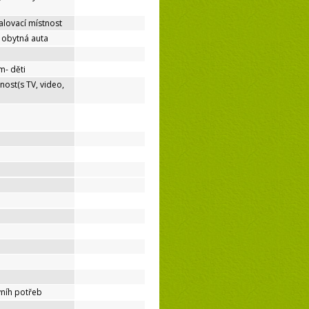
lovací místnost
o obytná auta
m- děti
nost(s TV, video,
níh potřeb