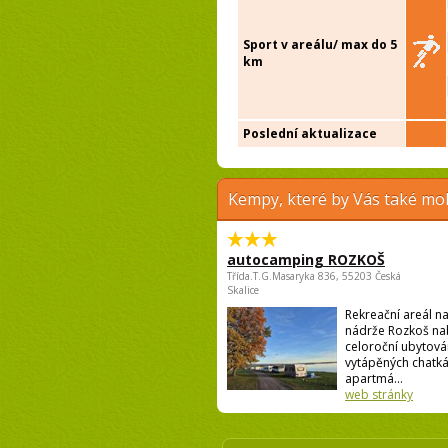
Sport v areálu/ max do 5
km
Poslední aktualizace
Kempy, které by Vás také moh
autocamping ROZKOŠ
Třída.T.G.Masaryka 836, 55203 Česká
Skalice
Rekreační areál n
nádrže Rozkoš nab
celoroční ubytová
vytápěných chatká
apartmá...
web stránky