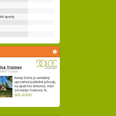
ní sporty
lce Trutnov
 54101 Trutnov
Kemp Dolce je umístěný
uprostřed poklidné přírody,
na úpatí hor Krkonoš, 4 km
od města Trutnova. N...
web stránky