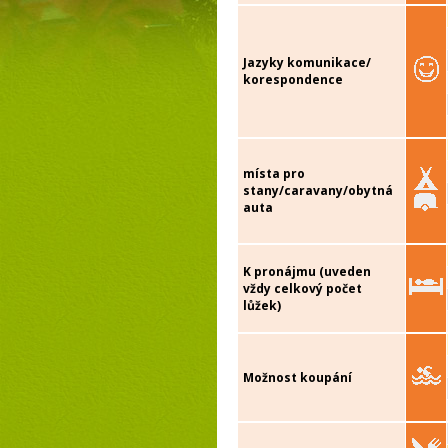
Jazyky komunikace/
korespondence
místa pro
stany/caravany/obytná
auta
K pronájmu (uveden
vždy celkový počet
lůžek)
Možnost koupání