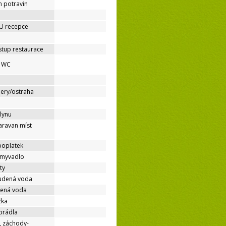
h potravin
 U recepce
stup restaurace
é WC
mery/ostraha
lynu
aravan míst
poplatek
umyvadlo
ty
tudená voda
dená voda
čka
prádla
, záchody-