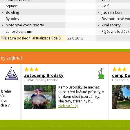
-
Squash
-
Golf
-
Bowling
-
Jízda na koni
-
Rybolov
-
Bezmotorové vod
-
Motorové vodní sporty
-
Zimí sporty
-
Lanové centrum
-
Půjčovna lodiček
Datum poslední aktualizace údajů
22.8.2012
ly zajímat
autocamp Brodský
camp Do
, 54941 Červený Kostelec
Oblanov 37,
Kemp Brodský se nachází
a břehu
uprostřed krásné přírody, v
ízí
blízkém okolí jsou zámky,
ní ve
kláštery, zříceniny h...
ch a v
web stránky