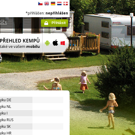
*přihlášen:
nepřihlášen
ů ČR
Přihlásit
zyku DE
zyku NL
yku I
zyku RUS
zyku SK
zyku HR