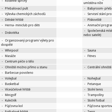
-
Rodinné sprchy
umístěna níže
-
Přebalovací pult
-
Babyroom- přeba
-
Výlevka chemických záchodů
-
Servisní stání pr
-
Dětské hřiště
-
Pískoviště
-
Herna- miniclub pro děti
-
Animační progra
-
Společenská míst
-
Diskotéka
nebo satelit)
-
Organizovaný program/ výlety pro
dospělé
-
Whirpool
-
Sauna
-
Masáže
-
Fitnes
-
Centrum péče o tělo
-
Ohniště možno přímo u stanu
-
Centrální ohniště
-
Barbecue povoleno
-
Volejbal
-
Nohejbal
-
Basketbal
-
Petanque
-
Víceúčelové hřiště
-
Stolní tenis
-
Minigolf
-
Trampolíny
-
Kulečník
-
Stolní fotbal
-
Půjčovna kol
-
Půjčovna sportov
-
Fotbalové hřiště
-
Tenis