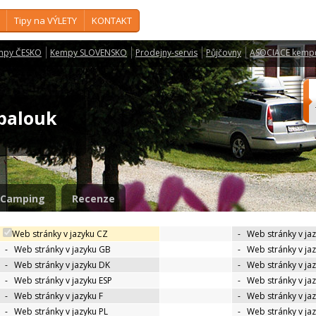
Tipy na VÝLETY
KONTAKT
mpy ČESKO
Kempy SLOVENSKO
Prodejny-servis
Půjčovny
ASOCIACE kemp
v palouk
Camping
Recenze
Web stránky v jazyku CZ
-
Web stránky v ja
-
Web stránky v jazyku GB
-
Web stránky v ja
-
Web stránky v jazyku DK
-
Web stránky v jaz
-
Web stránky v jazyku ESP
-
Web stránky v ja
-
Web stránky v jazyku F
-
Web stránky v ja
-
Web stránky v jazyku PL
-
Web stránky v ja