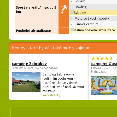
-
Squash
-
Bowling
Sport v areálu/ max do 5
km
Rybolov
-
Motorové vodní sporty
-
Lanové centrum
Datum poslední aktualizace 
Poslední aktualizace
Kempy, které by Vás také mohly zajímat
camping Žebrákov
camping Oas
Žebrákov 3, 58291 Světlá nad Sázavou
Libeňská , 25241 Zla
Praha-západ
Camping Žebrákov je
rodinným podnikem
nacházejícím se v těsné
blízkosti Světlé nad Sázavou,
města le...
web stránky