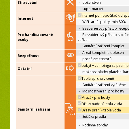
Stravování
-
občerstvení
-
supermarket
internet point-počitač k dispo
Internet
-
WiFi- areál pokryt min 80%
-
Bezbariérový přístup recep
Pro handicapované
-
Berzabiérový přístup sociáln
osoby
zařízení
-
Sanitární zařízení komplet
-
Areál kompletne oplocen
Bezpečnost
-
pronájem trezorů
pobyt v campingu se psem p
Ostatní
-
možnost platby platební kar
Teplá sprcha v ceně
-
Sanitární zařízení vytápěné
-
Možnost vaření pro hosty
Mrazák pro hosty
Dřezy nádobí teplá voda
Sanitární zařízení
Dřezy praní - teplá voda
-
Sušička prádla
-
Rodinné sprchy