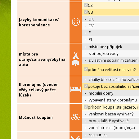
CZ
GB
-
DK
Jazyky komunikace/
korespondence
-
ESP
-
F
-
PL
-
místo bez přípojek
-
s přípojkou vody
místa pro
stany/caravany/obytná
-
s vlastním sociálním zařízen
auta
průměná velikost míst v m2
-
chatky bez sociálního zaříze
K pronájmu (uveden
pokoje bez sociálního zaříze
vždy celkový počet
-
mobilní domy
lůžek)
-
vybavené stany k pronájmu
přírodní koupaliště (jezero, ř
-
venkovní bazén vyhřívaný
Možnost koupání
-
brouzdaliště vyhřívané
-
vodní atrakce (tobogán,…)
-
restaurace