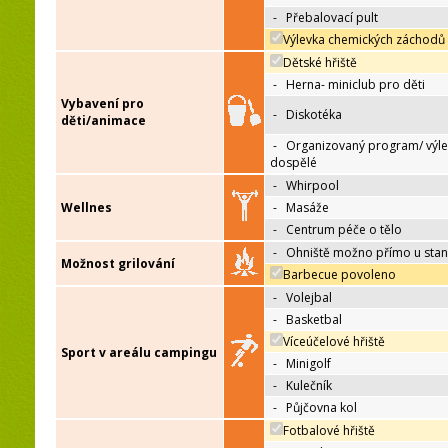
-
Přebalovací pult
Výlevka chemických záchodů
Dětské hřiště
-
Herna- miniclub pro děti
Vybavení pro
-
Diskotéka
děti/animace
-
Organizovaný program/ výle
dospělé
-
Whirpool
Wellnes
-
Masáže
-
Centrum péče o tělo
-
Ohniště možno přímo u sta
Možnost grilování
Barbecue povoleno
-
Volejbal
-
Basketbal
Víceúčelové hřiště
Sport v areálu campingu
-
Minigolf
-
Kulečník
-
Půjčovna kol
Fotbalové hřiště