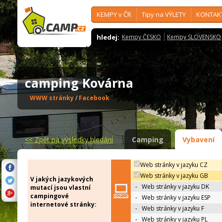
KEMPY v ČR
Tipy na VÝLETY
KONTAK
hledej:
Kempy ČESKO
Kempy SLOVENSKO
camping Kovárna
WWW stránky
/
Facebook
<<
Zpět na výsledky hledání
Camping
Vybavení
Web stránky v jazyku CZ
Web stránky v jazyku GB
V jakých jazykových
-
Web stránky v jazyku DK
mutací jsou vlastní
campingové
-
Web stránky v jazyku ESP
internetové stránky:
-
Web stránky v jazyku F
-
Web stránky v jazyku PL