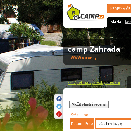
KEMPY v ČR
hledej:
Ke
camp Zahrada
WWW stránky
<<
Zpět na výsledky hledání
Vložit vlastní recenzi
Seřadit podle
Datum
Foto