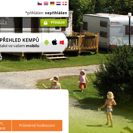
*přihlášen:
nepřihlášen
ů ČR
Přihlásit
t,
Průměrné hodnocení
ace