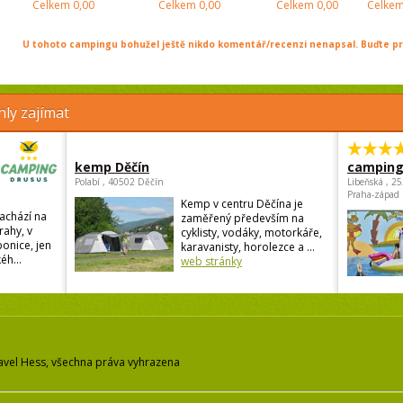
Celkem
0,00
Celkem
0,00
Celkem
0,00
Celke
U tohoto campingu bohužel ještě nikdo komentář/recenzi nenapsal. Buďte prv
ly zajímat
kemp Děčín
camping
Polabí , 40502 Děčín
Libeňská , 2
Praha-západ
Kemp v centru Děčína je
achází na
zaměřený především na
rahy, v
cyklisty, vodáky, motorkáře,
onice, jen
karavanisty, horolezce a ...
éh...
web stránky
avel Hess, všechna práva vyhrazena