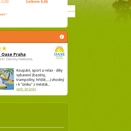
m
0,00
Celkem
0,00
ní !
 Oase Praha
5241 Zlatníky-Hodkovice,
Koupání, sport a relax - díky
vybavení (bazény,
trampolíny, hřiště,....) vhodný
i k "úniku" z městsk...
web stránky