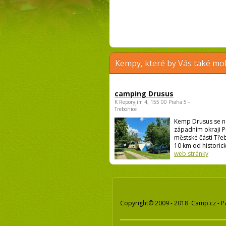
Kempy, které by Vás také moh
camping Drusus
K Reporyjim 4, 155 00 Praha 5 -
Trebonice
Kemp Drusus se n
západním okraji P
městské části Třeb
10 km od historick
web stránky
Copyright© 2009 - 2018 Camp.cz - P