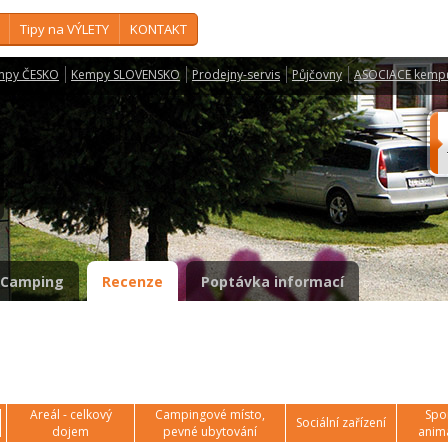
Tipy na VÝLETY
KONTAKT
mpy ČESKO
Kempy SLOVENSKO
Prodejny-servis
Půjčovny
ASOCIACE kemp
Camping
Recenze
Poptávka informací
Areál - celkový
Campingové místo,
Spor
Sociální zařízení
dojem
pevné ubytování
anim