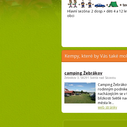
Hlavní sezóna: 2 dosp.+ děti 4 a 12 le
obci
Kempy, které by Vás také moh
camping Žebrákov
Žebrákov 3, 58291 Světlá nad Sázavou
Camping Žebrákov
rodinným podnik
nacházejícím se v
blízkosti Světlé n
města le...
web stránky