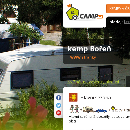
KEMPY v ČR
hledej:
Ke
kemp Bořeň
WWW stránky
<<
Zpět na výsledky hledání
Hlavní sezóna
Hlavní sezóna: 2 dospělý, auto, carava
obci