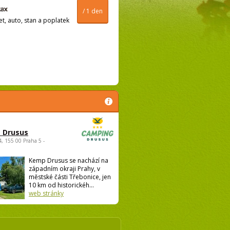
/ 1 den
t, auto, stan a poplatek
 Drusus
4, 155 00 Praha 5 -
Kemp Drusus se nachází na
západním okraji Prahy, v
městské části Třebonice, jen
10 km od historickéh...
web stránky