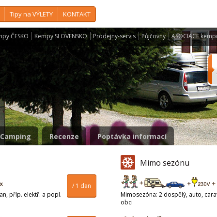
Tipy na VÝLETY
KONTAKT
mpy ČESKO
Kempy SLOVENSKO
Prodejny-servis
Půjčovny
ASOCIACE kemp
Camping
Recenze
Poptávka informací
Mimo sezónu
/ 1 den
n, příp. elektř. a popl.
Mimosezóna: 2 dospělý, auto, carava
obci