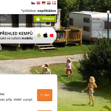
*přihlášen:
nepřihlášen
ů ČR
Přihlásit
/ 1 den
n, příp. elektř. a popl.