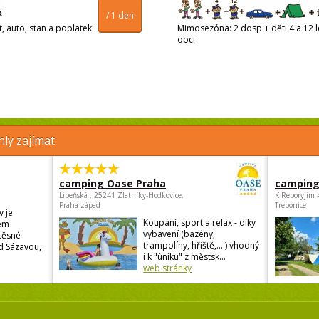
/ 1 den
t, auto, stan a poplatek
Mimosezóna: 2 dosp.+ děti 4 a 12 le
obci
ly zajímat
camping Oase Praha
camping
Libeňská , 25241 Zlatníky-Hodkovice,
K Reporyjim 
Praha-západ
Trebonice
 je
Koupání, sport a relax - díky
em
vybavení (bazény,
 těsné
trampolíny, hřiště,....) vhodný
ad Sázavou,
i k "úniku" z městsk...
web stránky