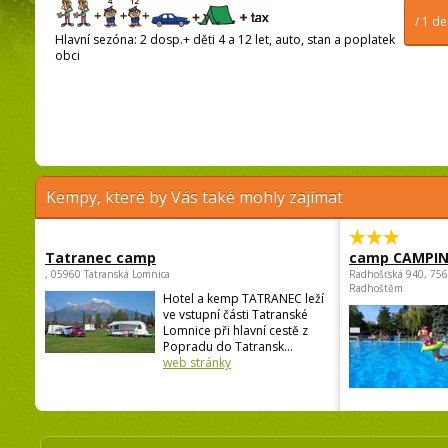
/ 1 d
Hlavní sezóna: 2 dosp.+ děti 4 a 12 let, auto, stan a poplatek
obci
Kempy, které by Vás také mohly zajímat
Tatranec camp
camp CAMPI
, 05960 Tatranská Lomnica
Radhošťská 940, 75
Radhoštěm
Hotel a kemp TATRANEC leží
ve vstupní části Tatranské
Lomnice při hlavní cestě z
Popradu do Tatransk...
web stránky