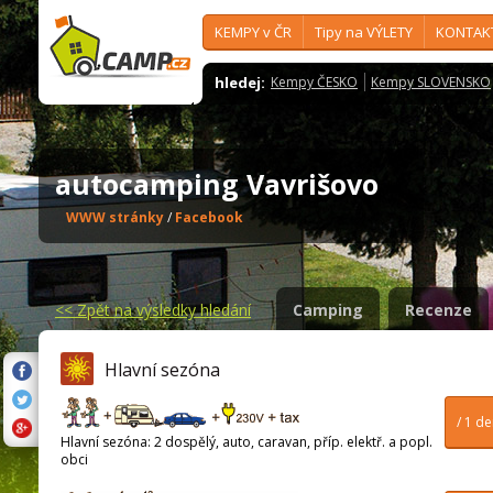
KEMPY v ČR
Tipy na VÝLETY
KONTAK
hledej:
Kempy ČESKO
Kempy SLOVENSKO
autocamping Vavrišovo
WWW stránky
/
Facebook
<<
Zpět na výsledky hledání
Camping
Recenze
Hlavní sezóna
/ 1 d
Hlavní sezóna: 2 dospělý, auto, caravan, příp. elektř. a popl.
obci