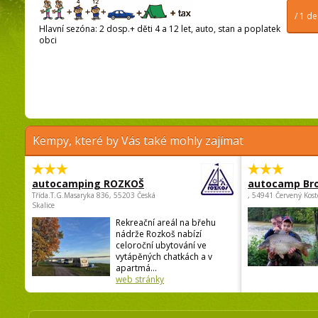
/ 1 d
Hlavní sezóna: 2 dosp.+ děti 4 a 12 let, auto, stan a poplatek
obci
Kempy, které by Vás také mohly zajímat
autocamping ROZKOŠ
autocamp Br
Třída.T.G.Masaryka 836, 55203 Česká
, 54941 Červený Kost
Skalice
Rekreační areál na břehu
nádrže Rozkoš nabízí
celoroční ubytování ve
vytápěných chatkách a v
apartmá...
web stránky