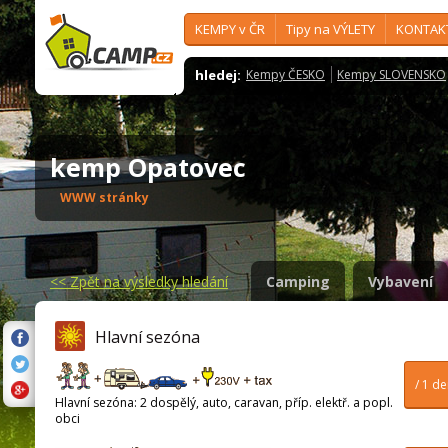
KEMPY v ČR
Tipy na VÝLETY
KONTAK
hledej:
Kempy ČESKO
Kempy SLOVENSKO
kemp Opatovec
WWW stránky
<<
Zpět na výsledky hledání
Camping
Vybavení
Hlavní sezóna
/ 1 d
Hlavní sezóna: 2 dospělý, auto, caravan, příp. elektř. a popl.
obci